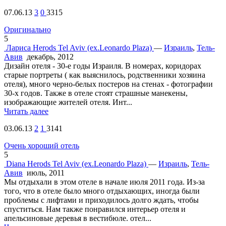
07.06.13
3
0
3315
Оригинально
5
Лариса
Herods Tel Aviv (ex.Leonardo Plaza)
—
Израиль
,
Тель-
Авив
декабрь, 2012
Дизайн отеля - 30-е годы Израиля. В номерах, коридорах
старые портреты ( как выяснилось, родственники хозяина
отеля), много черно-белых постеров на стенах - фотографии
30-х годов. Также в отеле стоят страшные манекены,
изображающие жителей отеля. Инт...
Читать далее
03.06.13
2
1
3141
Очень хороший отель
5
Diana
Herods Tel Aviv (ex.Leonardo Plaza)
—
Израиль
,
Тель-
Авив
июль, 2011
Мы отдыхали в этом отеле в начале июля 2011 года. Из-за
того, что в отеле было много отдыхающих, иногда были
проблемы с лифтами и приходилось долго ждать, чтобы
спуститься. Нам также понравился интерьер отеля и
апельсиновые деревья в вестибюле. отел...