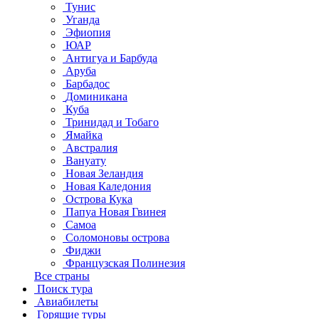
Тунис
Уганда
Эфиопия
ЮАР
Антигуа и Барбуда
Аруба
Барбадос
Доминикана
Куба
Тринидад и Тобаго
Ямайка
Австралия
Вануату
Новая Зеландия
Новая Каледония
Острова Кука
Папуа Новая Гвинея
Самоа
Соломоновы острова
Фиджи
Французская Полинезия
Все страны
Поиск тура
Авиабилеты
Горящие туры