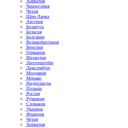
Хорватия
Черногория
Чехия
Шри-Ланка
Австрия
Беларусь
Бельгия
Болгария
Великобритания
Венгрия
Германия
Ирландия
Лихтенштейн
Люксембург
Молдавия
Монако
Нидерланды
Польша
Россия
Румыния
Словакия
Украина
Франция
Чехия
Хорватия