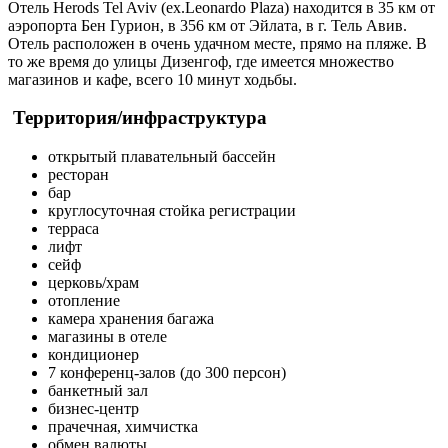
Отель Herods Tel Aviv (ex.Leonardo Plaza) находится в 35 км от
аэропорта Бен Гурион, в 356 км от Эйлата, в г. Тель Авив.
Отель расположен в очень удачном месте, прямо на пляже. В
то же время до улицы Дизенгоф, где имеется множество
магазинов и кафе, всего 10 минут ходьбы.
Территория/инфраструктура
открытый плавательный бассейн
ресторан
бар
круглосуточная стойка регистрации
терраса
лифт
сейф
церковь/храм
отопление
камера хранения багажа
магазины в отеле
кондиционер
7 конференц-залов (до 300 персон)
банкетный зал
бизнес-центр
прачечная, химчистка
обмен валюты