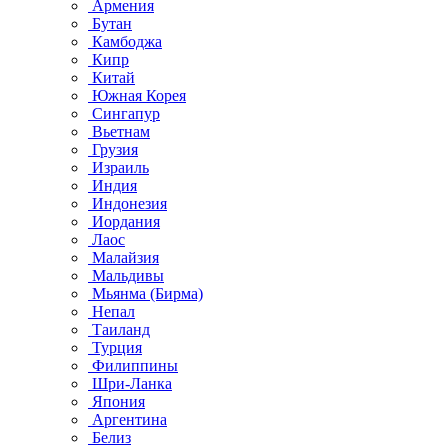
Армения
Бутан
Камбоджа
Кипр
Китай
Южная Корея
Сингапур
Вьетнам
Грузия
Израиль
Индия
Индонезия
Иордания
Лаос
Малайзия
Мальдивы
Мьянма (Бирма)
Непал
Таиланд
Турция
Филиппины
Шри-Ланка
Япония
Аргентина
Белиз