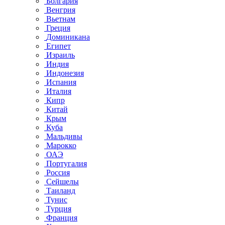
Болгария
Венгрия
Вьетнам
Греция
Доминикана
Египет
Израиль
Индия
Индонезия
Испания
Италия
Кипр
Китай
Крым
Куба
Мальдивы
Марокко
ОАЭ
Португалия
Россия
Сейшелы
Таиланд
Тунис
Турция
Франция