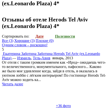
(ex.Leonardo Plaza) 4*
Отзывы об отеле Herods Tel Aviv
(ex.Leonardo Plaza) 4*
Cортировать по:
Дате
Полезности
Все
(3)
Хорошие
(3)
Плохие
(0)
Одним словом – роскошно!
5
Екатерина Заботина Заботина
Herods Tel Aviv (ex.Leonardo
Plaza)
—
Израиль
,
Тель-Авив
январь, 2013
От отеля с таким громким именем как «Ирод» ожидаешь чего-
то величественного, монументального, пафосного... Каково
же было мое удивление когда, зайдя в отель, я оказалась в
уютном лобби с лёгким интерьером! По гостинице Herods Tel-
Aviv можно ходить ка...
Читать далее
+36
фото