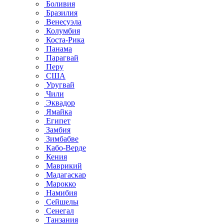
Боливия
Бразилия
Венесуэла
Колумбия
Коста-Рика
Панама
Парагвай
Перу
США
Уругвай
Чили
Эквадор
Ямайка
Египет
Замбия
Зимбабве
Кабо-Верде
Кения
Маврикий
Мадагаскар
Марокко
Намибия
Сейшелы
Сенегал
Танзания