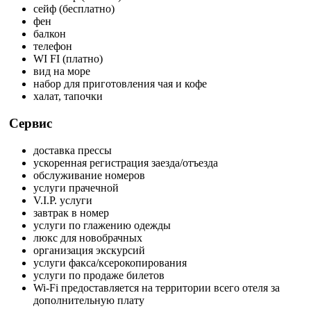
сейф (бесплатно)
фен
балкон
телефон
WI FI (платно)
вид на море
набор для приготовления чая и кофе
халат, тапочки
Сервис
доставка прессы
ускоренная регистрация заезда/отъезда
обслуживание номеров
услуги прачечной
V.I.P. услуги
завтрак в номер
услуги по глажению одежды
люкс для новобрачных
организация экскурсий
услуги факса/ксерокопирования
услуги по продаже билетов
Wi-Fi предоставляется на территории всего отеля за
дополнительную плату