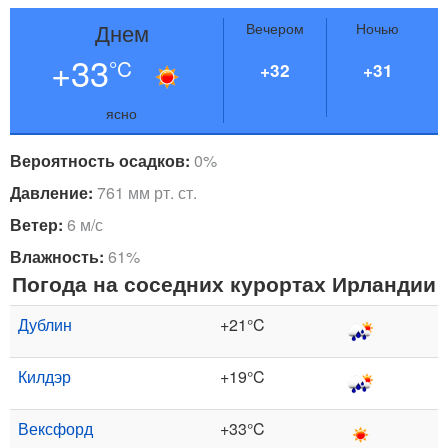
Днем
Вечером
Ночью
+33
°C
+32
+31
ясно
Вероятность осадков:
0%
Давление:
761 мм рт. ст.
Ветер:
6 м/с
Влажность:
61%
Погода на соседних курортах Ирландии
Дублин
+21°C
Килдэр
+19°C
Вексфорд
+33°C