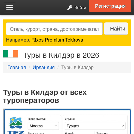
Регистрация
Войти
Toggle
navigation
Search
Найти
Например,
Rixos Premium Tekirova
Туры в Килдэр в 2026
Главная
Ирландия
Туры в Килдэр
Туры в Килдэр от всех
туроператоров