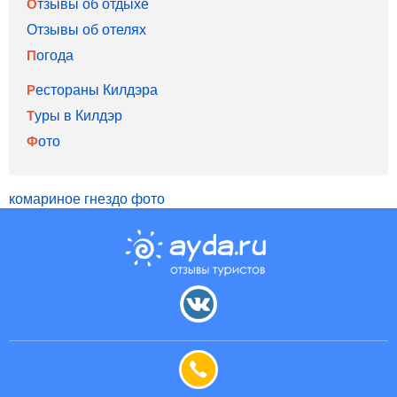
Отзывы об отдыхе
Отзывы об отелях
Погода
Рестораны Килдэра
Туры в Килдэр
Фото
комариное гнездо фото