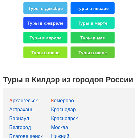
Туры в декабре
Туры в январе
Туры в феврале
Туры в марте
Туры в апреле
Туры в мае
Туры в июне
Туры в июле
Туры в Килдэр из городов России
Архангельск
Кемерово
Астрахань
Краснодар
Барнаул
Красноярск
Белгород
Москва
Благовещенск
Нижний