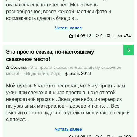
оказалось еще интереснее. Меню очень
разнообразное, возле каждой надписи фото и
возможность сделать блюдо в...
Читать далее
14.08.13
0
1
474
5
Это просто сказка, по-настоящему
сказочное место!
Соломия
Это просто сказка, по-настоящему сказочное
место!
—
Индонезия
,
Убуд
июль 2013
Мой муж выбрал этот ресторан, чтобы устроить нам
ужин при свечах и я была просто в шоке от этой
невероятной красоты. Звездное небо, интерьер из
натуральных материалов – дерево и ткань…. Все
эмоции от этого чудесного уголка смешиваются еще и
с впечат...
Читать далее
14.08.13
0
1
690