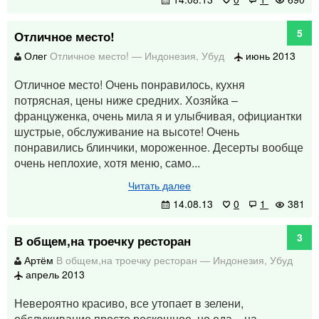
5
Отличное место!
Олег
Отличное место!
—
Индонезия
,
Убуд
июнь 2013
Отличное место! Очень понравилось, кухня
потрясная, цены ниже средних. Хозяйка –
француженка, очень мила я и улыбчивая, официантки
шустрые, обслуживание на высоте! Очень
понравились блинчики, мороженное. Десерты вообще
очень неплохие, хотя меню, само...
Читать далее
14.08.13
0
1
381
3
В общем,на троечку ресторан
Артём
В общем,на троечку ресторан
—
Индонезия
,
Убуд
апрель 2013
Невероятно красиво, все утопает в зелени,
обслуживание просто роскошное, но еда – на