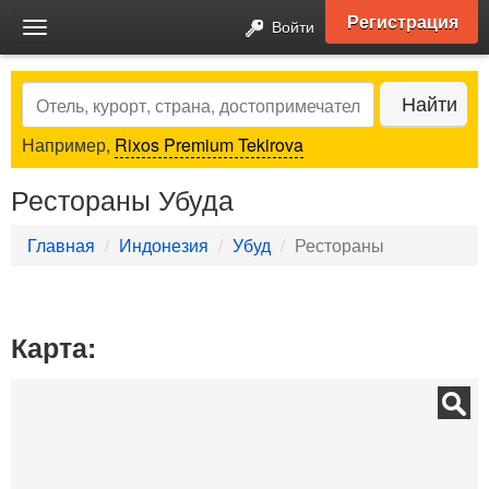
Регистрация
Войти
Toggle
navigation
Search
Найти
Например,
Rixos Premium Tekirova
Рестораны Убуда
Главная
Индонезия
Убуд
Рестораны
Карта: