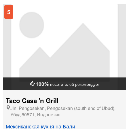
5
100%
посетителей рекомендует
Taco Casa 'n Grill
Jln. Pengosekan, Pengosekan (south end of Ubud),
Убуд 80571, Индонезия
Мексиканская кухня на Бали