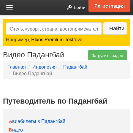
Регистрация
Войти
Toggle
navigation
Search
Найти
Например,
Rixos Premium Tekirova
Видео Падангбай
Загрузить видео
Главная
Индонезия
Падангбай
Видео Падангбай
Путеводитель по Падангбай
Авиабилеты в Падангбай
Видео