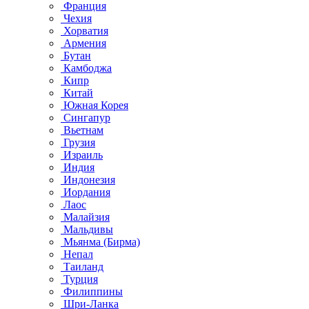
Франция
Чехия
Хорватия
Армения
Бутан
Камбоджа
Кипр
Китай
Южная Корея
Сингапур
Вьетнам
Грузия
Израиль
Индия
Индонезия
Иордания
Лаос
Малайзия
Мальдивы
Мьянма (Бирма)
Непал
Таиланд
Турция
Филиппины
Шри-Ланка