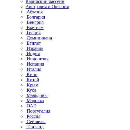
Карибский бассейн
Австралия и Океания
Абхазия
Болгария
Венгрия
Вьетнам
Греция
Доминикана
Египет
Израиль
Индия
Индонезия
Испания
Италия
Кипр
Китай
Крым
Куба
Мальдивы
Марокко
ОАЭ
Португалия
Россия
Сейшелы
Таиланд