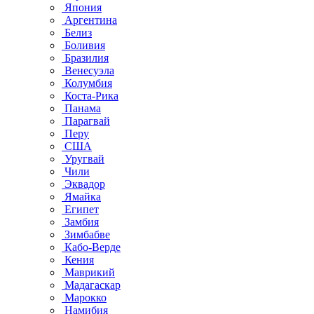
Япония
Аргентина
Белиз
Боливия
Бразилия
Венесуэла
Колумбия
Коста-Рика
Панама
Парагвай
Перу
США
Уругвай
Чили
Эквадор
Ямайка
Египет
Замбия
Зимбабве
Кабо-Верде
Кения
Маврикий
Мадагаскар
Марокко
Намибия