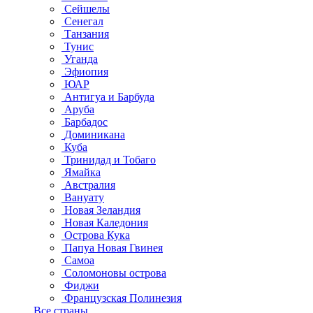
Сейшелы
Сенегал
Танзания
Тунис
Уганда
Эфиопия
ЮАР
Антигуа и Барбуда
Аруба
Барбадос
Доминикана
Куба
Тринидад и Тобаго
Ямайка
Австралия
Вануату
Новая Зеландия
Новая Каледония
Острова Кука
Папуа Новая Гвинея
Самоа
Соломоновы острова
Фиджи
Французская Полинезия
Все страны