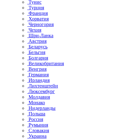
Тунис
Турция
Франция
Хорватия
Черногория
Чехия
Шри-Ланка
Австрия
Беларусь
Бельгия
Болгария
Великобритания
Венгрия
Германия
Ирландия
Лихтенштейн
Люксембург
Молдавия
Монако
Нидерланды
Польша
Россия
Румыния
Словакия
Украина