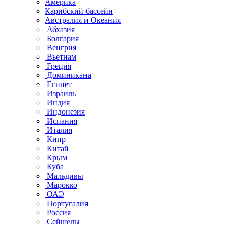
Америка
Карибский бассейн
Австралия и Океания
Абхазия
Болгария
Венгрия
Вьетнам
Греция
Доминикана
Египет
Израиль
Индия
Индонезия
Испания
Италия
Кипр
Китай
Крым
Куба
Мальдивы
Марокко
ОАЭ
Португалия
Россия
Сейшелы