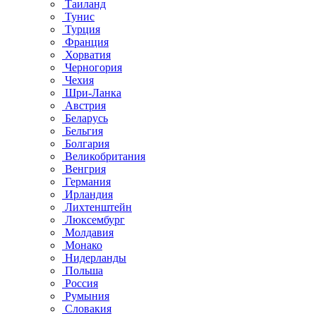
Таиланд
Тунис
Турция
Франция
Хорватия
Черногория
Чехия
Шри-Ланка
Австрия
Беларусь
Бельгия
Болгария
Великобритания
Венгрия
Германия
Ирландия
Лихтенштейн
Люксембург
Молдавия
Монако
Нидерланды
Польша
Россия
Румыния
Словакия