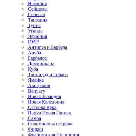
Намибия
Сейшелы
Сенегал
Танзания
Тунис
Уганда
Эфиопия
ЮАР
Антигуа и Барбуда
Аруба
Барбадос
Доминикана
Куба
Тринидад и Тобаго
Ямайка
Австралия
Вануату
Новая Зеландия
Новая Каледония
Острова Кука
Папуа Новая Гвинея
Самоа
Соломоновы острова
Фиджи
Французская Полинезия