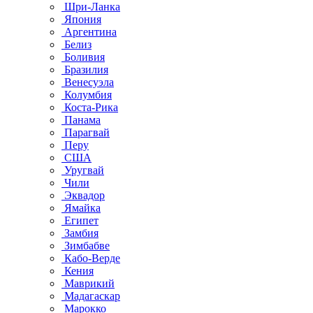
Шри-Ланка
Япония
Аргентина
Белиз
Боливия
Бразилия
Венесуэла
Колумбия
Коста-Рика
Панама
Парагвай
Перу
США
Уругвай
Чили
Эквадор
Ямайка
Египет
Замбия
Зимбабве
Кабо-Верде
Кения
Маврикий
Мадагаскар
Марокко