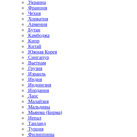
Украина
Франция
Чехия
Хорватия
Армения
Бутан
Камбоджа
Кипр
Китай
Южная Корея
Сингапур
Вьетнам
Грузия
Израиль
Индия
Индонезия
Иордания
Лаос
Малайзия
Мальдивы
Мьянма (Бирма)
Непал
Таиланд
Турция
Филиппины