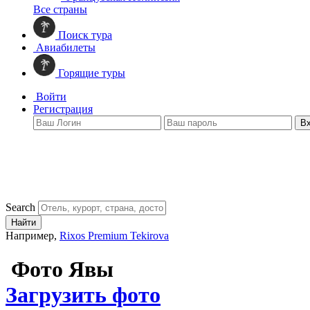
Все страны
Поиск тура
Авиабилеты
Горящие туры
Войти
Регистрация
В
Search
Найти
Например,
Rixos Premium Tekirova
Фото Явы
Загрузить фото