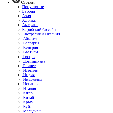
Страны
Популярные
Европа
Азия
Африка
Америка
Карибский бассейн
Австралия и Океания
Абхазия
Болгария
Венгрия
Вьетнам
Греция
Доминикана
Египет
Израиль
Индия
Индонезия
Испания
Италия
Кипр
Китай
Крым
Куба
Мальдивы