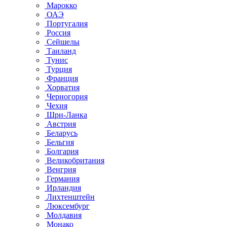
Марокко
ОАЭ
Португалия
Россия
Сейшелы
Таиланд
Тунис
Турция
Франция
Хорватия
Черногория
Чехия
Шри-Ланка
Австрия
Беларусь
Бельгия
Болгария
Великобритания
Венгрия
Германия
Ирландия
Лихтенштейн
Люксембург
Молдавия
Монако