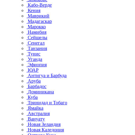
Кабо-Верде
Кения
Маврикий
Мадагаскар
Марокко
Намибия
Сейшелы
Сенегал
Танзания
Тунис
Уганда
Эфиопия
ЮАР
Антигуа и Барбуда
Аруба
Барбадос
Доминикана
Куба
Тринидад и Тобаго
Ямайка
Австралия
Вануату
Новая Зеландия
Новая Каледония