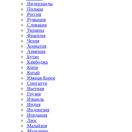
Нидерланды
Польша
Россия
Румыния
Словакия
Украина
Франция
Чехия
Хорватия
Армения
Бутан
Камбоджа
Кипр
Китай
Южная Корея
Сингапур
Вьетнам
Грузия
Израиль
Индия
Индонезия
Иордания
Лаос
Малайзия
Мальдивы