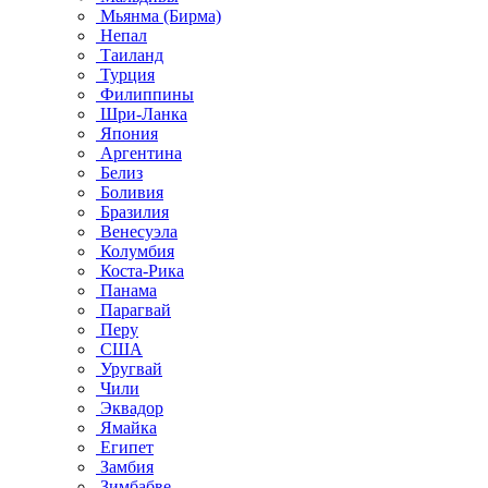
Мьянма (Бирма)
Непал
Таиланд
Турция
Филиппины
Шри-Ланка
Япония
Аргентина
Белиз
Боливия
Бразилия
Венесуэла
Колумбия
Коста-Рика
Панама
Парагвай
Перу
США
Уругвай
Чили
Эквадор
Ямайка
Египет
Замбия
Зимбабве