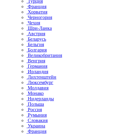
Турция
Франция
Хорватия
Черногория
Чехия
Шри-Ланка
Австрия
Беларусь
Бельгия
Болгария
Великобритания
Венгрия
Германия
Ирландия
Лихтенштейн
Люксембург
Молдавия
Монако
Нидерланды
Польша
Россия
Румыния
Словакия
Украина
Франция