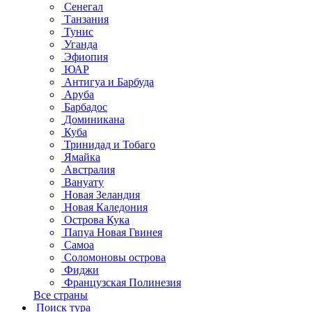
Сенегал
Танзания
Тунис
Уганда
Эфиопия
ЮАР
Антигуа и Барбуда
Аруба
Барбадос
Доминикана
Куба
Тринидад и Тобаго
Ямайка
Австралия
Вануату
Новая Зеландия
Новая Каледония
Острова Кука
Папуа Новая Гвинея
Самоа
Соломоновы острова
Фиджи
Французская Полинезия
Все страны
Поиск тура