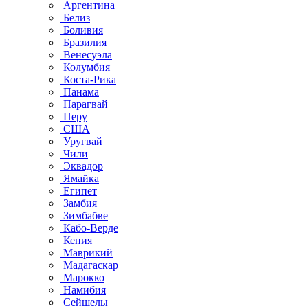
Аргентина
Белиз
Боливия
Бразилия
Венесуэла
Колумбия
Коста-Рика
Панама
Парагвай
Перу
США
Уругвай
Чили
Эквадор
Ямайка
Египет
Замбия
Зимбабве
Кабо-Верде
Кения
Маврикий
Мадагаскар
Марокко
Намибия
Сейшелы