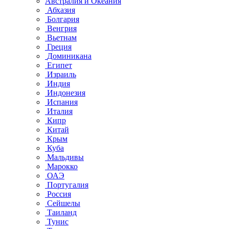
Австралия и Океания
Абхазия
Болгария
Венгрия
Вьетнам
Греция
Доминикана
Египет
Израиль
Индия
Индонезия
Испания
Италия
Кипр
Китай
Крым
Куба
Мальдивы
Марокко
ОАЭ
Португалия
Россия
Сейшелы
Таиланд
Тунис