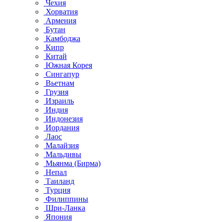
Чехия
Хорватия
Армения
Бутан
Камбоджа
Кипр
Китай
Южная Корея
Сингапур
Вьетнам
Грузия
Израиль
Индия
Индонезия
Иордания
Лаос
Малайзия
Мальдивы
Мьянма (Бирма)
Непал
Таиланд
Турция
Филиппины
Шри-Ланка
Япония