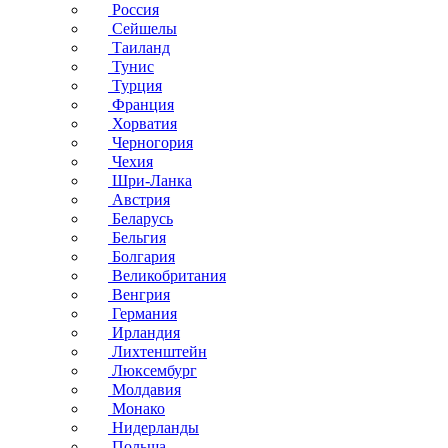
Россия
Сейшелы
Таиланд
Тунис
Турция
Франция
Хорватия
Черногория
Чехия
Шри-Ланка
Австрия
Беларусь
Бельгия
Болгария
Великобритания
Венгрия
Германия
Ирландия
Лихтенштейн
Люксембург
Молдавия
Монако
Нидерланды
Польша