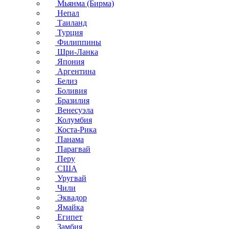
Мьянма (Бирма)
Непал
Таиланд
Турция
Филиппины
Шри-Ланка
Япония
Аргентина
Белиз
Боливия
Бразилия
Венесуэла
Колумбия
Коста-Рика
Панама
Парагвай
Перу
США
Уругвай
Чили
Эквадор
Ямайка
Египет
Замбия