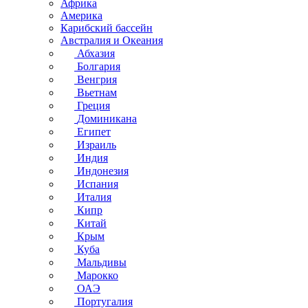
Африка
Америка
Карибский бассейн
Австралия и Океания
Абхазия
Болгария
Венгрия
Вьетнам
Греция
Доминикана
Египет
Израиль
Индия
Индонезия
Испания
Италия
Кипр
Китай
Крым
Куба
Мальдивы
Марокко
ОАЭ
Португалия