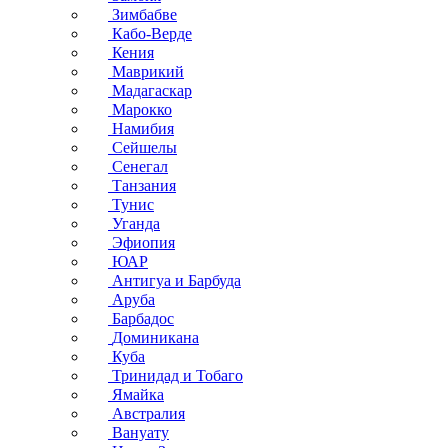
Зимбабве
Кабо-Верде
Кения
Маврикий
Мадагаскар
Марокко
Намибия
Сейшелы
Сенегал
Танзания
Тунис
Уганда
Эфиопия
ЮАР
Антигуа и Барбуда
Аруба
Барбадос
Доминикана
Куба
Тринидад и Тобаго
Ямайка
Австралия
Вануату