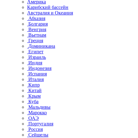
Америка
Карибский бассейн
Австралия и Океания
Абхазия
Болгария
Венгрия
Вьетнам
Греция
Доминикана
Египет
Израиль
Индия
Индонезия
Испания
Италия
Кипр
Китай
Крым
Куба
Мальдивы
Марокко
ОАЭ
Португалия
Россия
Сейшелы