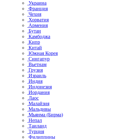
Украина
Франция
Чехия
Хорватия
Армения
Бутан
Камбоджа
Кипр
Китай
Южная Корея
Сингапур
Вьетнам
Грузия
Израиль
Индия
Индонезия
Иордания
Лаос
Малайзия
Мальдивы
Мьянма (Бирма)
Непал
Таиланд
Турция
Филиппины