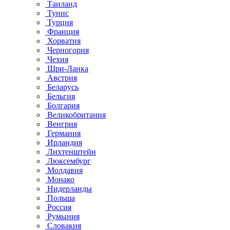
Таиланд
Тунис
Турция
Франция
Хорватия
Черногория
Чехия
Шри-Ланка
Австрия
Беларусь
Бельгия
Болгария
Великобритания
Венгрия
Германия
Ирландия
Лихтенштейн
Люксембург
Молдавия
Монако
Нидерланды
Польша
Россия
Румыния
Словакия