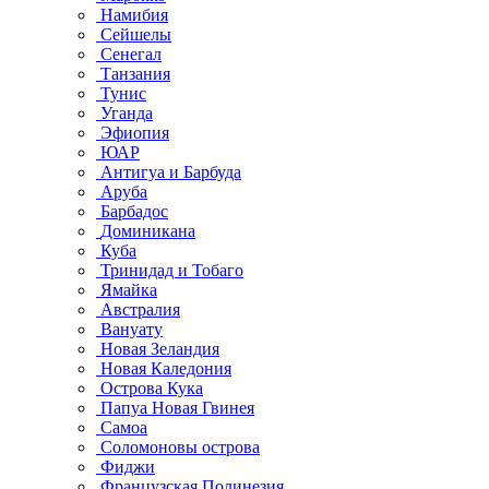
Намибия
Сейшелы
Сенегал
Танзания
Тунис
Уганда
Эфиопия
ЮАР
Антигуа и Барбуда
Аруба
Барбадос
Доминикана
Куба
Тринидад и Тобаго
Ямайка
Австралия
Вануату
Новая Зеландия
Новая Каледония
Острова Кука
Папуа Новая Гвинея
Самоа
Соломоновы острова
Фиджи
Французская Полинезия