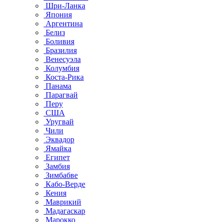
Шри-Ланка
Япония
Аргентина
Белиз
Боливия
Бразилия
Венесуэла
Колумбия
Коста-Рика
Панама
Парагвай
Перу
США
Уругвай
Чили
Эквадор
Ямайка
Египет
Замбия
Зимбабве
Кабо-Верде
Кения
Маврикий
Мадагаскар
Марокко