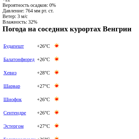
Вероятность осадков:
0%
Давление:
764 мм рт. ст.
Ветер:
3 м/с
Влажность:
32%
Погода на соседних курортах Венгрии
Будапешт
+26°C
Балатонфюред
+26°C
Хевиз
+28°C
Шарвар
+27°C
Шиофок
+26°C
Сентендре
+26°C
Эстергом
+27°C