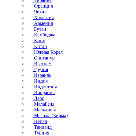
Украина
Франция
Чехия
Хорватия
Армения
Бутан
Камбоджа
Кипр
Китай
Южная Корея
Сингапур
Вьетнам
Грузия
Израиль
Индия
Индонезия
Иордания
Лаос
Малайзия
Мальдивы
Мьянма (Бирма)
Непал
Таиланд
Турция