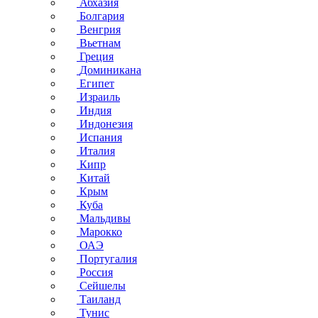
Абхазия
Болгария
Венгрия
Вьетнам
Греция
Доминикана
Египет
Израиль
Индия
Индонезия
Испания
Италия
Кипр
Китай
Крым
Куба
Мальдивы
Марокко
ОАЭ
Португалия
Россия
Сейшелы
Таиланд
Тунис