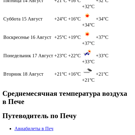
Пятница
14 Август
+21°C
+16°C
+32°C
+32°C
Суббота
15 Август
+24°C
+16°C
+34°C
+34°C
Воскресенье
16 Август
+25°C
+19°C
+37°C
+37°C
Понедельник
17 Август
+23°C
+22°C
+33°C
+33°C
Вторник
18 Август
+21°C
+16°C
+21°C
+21°C
Среднемесячная температура воздуха
в Пече
Путеводитель по Печу
Авиабилеты в Печ