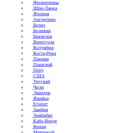
Филиппины
Шри-Ланка
Япония
Аргентина
Белиз
Боливия
Бразилия
Венесуэла
Колумбия
Коста-Рика
Панама
Парагвай
Перу
США
Уругвай
Чили
Эквадор
Ямайка
Египет
Замбия
Зимбабве
Кабо-Верде
Кения
Маврикий