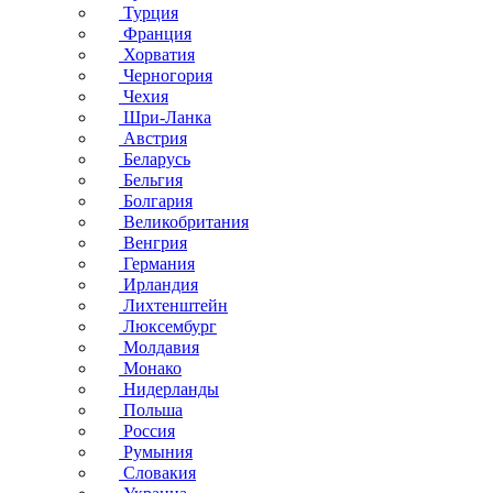
Турция
Франция
Хорватия
Черногория
Чехия
Шри-Ланка
Австрия
Беларусь
Бельгия
Болгария
Великобритания
Венгрия
Германия
Ирландия
Лихтенштейн
Люксембург
Молдавия
Монако
Нидерланды
Польша
Россия
Румыния
Словакия