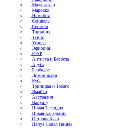
Мадагаскар
Марокко
Намибия
Сейшелы
Сенегал
Танзания
Тунис
Уганда
Эфиопия
ЮАР
Антигуа и Барбуда
Аруба
Барбадос
Доминикана
Куба
Тринидад и Тобаго
Ямайка
Австралия
Вануату
Новая Зеландия
Новая Каледония
Острова Кука
Папуа Новая Гвинея