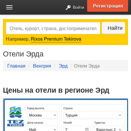
Регистрация
Войти
Toggle
navigation
Search
Найти
Например,
Rixos Premium Tekirova
Отели Эрда
Главная
Венгрия
Эрд
Отели Эрда
Цены на отели в регионе Эрд