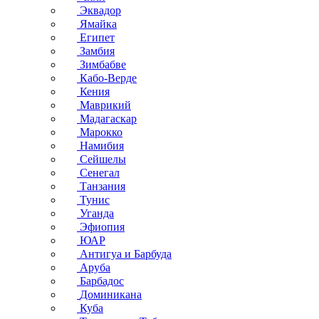
Эквадор
Ямайка
Египет
Замбия
Зимбабве
Кабо-Верде
Кения
Маврикий
Мадагаскар
Марокко
Намибия
Сейшелы
Сенегал
Танзания
Тунис
Уганда
Эфиопия
ЮАР
Антигуа и Барбуда
Аруба
Барбадос
Доминикана
Куба