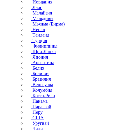
Иордания
Лаос
Малайзия
Мальдивы
Мьянма (Бирма)
Непал
Таиланд
Турция
Филиппины
Шри-Ланка
Япония
Аргентина
Белиз
Боливия
Бразилия
Венесуэла
Колумбия
Коста-Рика
Панама
Парагвай
Перу
США
Уругвай
Чили