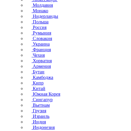
Молдавия
Монако
Нидерланды
Польша
Россия
Румыния
Словакия
Украина
Франция
Чехия
Хорватия
Армения
Бутан
Камбоджа
Кипр
Китай
Южная Корея
Сингапур
Вьетнам
Грузия
Израиль
Индия
Индонезия