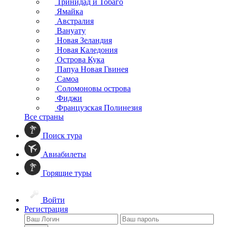
Тринидад и Тобаго
Ямайка
Австралия
Вануату
Новая Зеландия
Новая Каледония
Острова Кука
Папуа Новая Гвинея
Самоа
Соломоновы острова
Фиджи
Французская Полинезия
Все страны
Поиск тура
Авиабилеты
Горящие туры
Войти
Регистрация