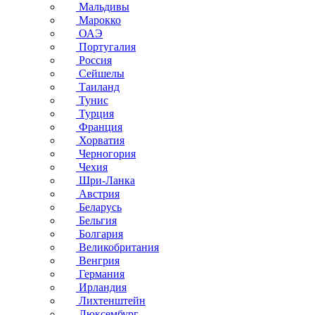
Мальдивы
Марокко
ОАЭ
Португалия
Россия
Сейшелы
Таиланд
Тунис
Турция
Франция
Хорватия
Черногория
Чехия
Шри-Ланка
Австрия
Беларусь
Бельгия
Болгария
Великобритания
Венгрия
Германия
Ирландия
Лихтенштейн
Люксембург