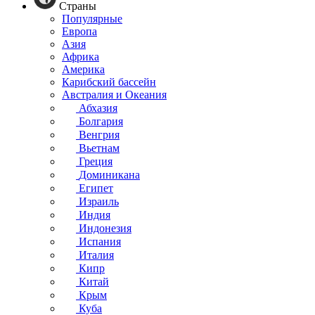
Страны
Популярные
Европа
Азия
Африка
Америка
Карибский бассейн
Австралия и Океания
Абхазия
Болгария
Венгрия
Вьетнам
Греция
Доминикана
Египет
Израиль
Индия
Индонезия
Испания
Италия
Кипр
Китай
Крым
Куба