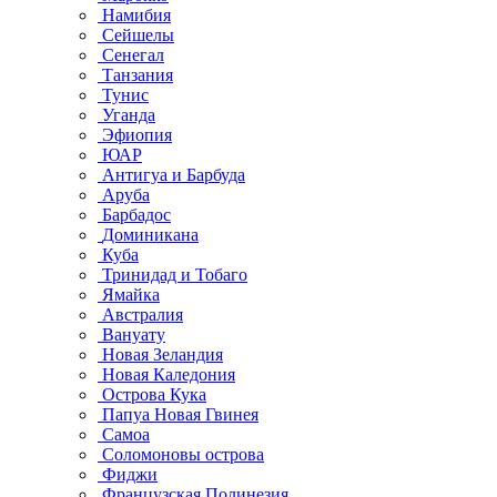
Намибия
Сейшелы
Сенегал
Танзания
Тунис
Уганда
Эфиопия
ЮАР
Антигуа и Барбуда
Аруба
Барбадос
Доминикана
Куба
Тринидад и Тобаго
Ямайка
Австралия
Вануату
Новая Зеландия
Новая Каледония
Острова Кука
Папуа Новая Гвинея
Самоа
Соломоновы острова
Фиджи
Французская Полинезия