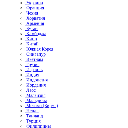
Украина
Франция
Чехия
Хорватия
Армения
Бутан
Камбоджа
Кипр
Китай
Южная Корея
Сингапур
Вьетнам
Грузия
Израиль
Индия
Индонезия
Иордания
Лаос
Малайзия
Мальдивы
Мьянма (Бирма)
Непал
Таиланд
Турция
Филиппины