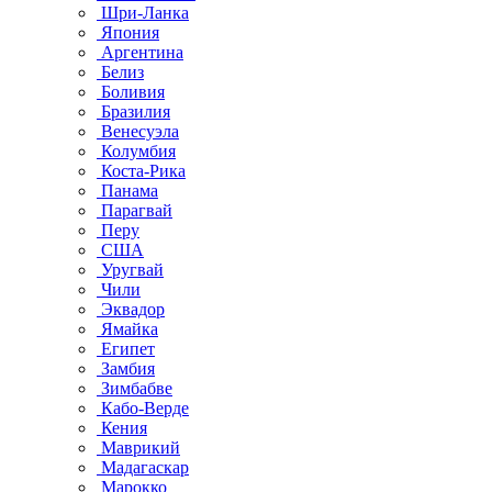
Шри-Ланка
Япония
Аргентина
Белиз
Боливия
Бразилия
Венесуэла
Колумбия
Коста-Рика
Панама
Парагвай
Перу
США
Уругвай
Чили
Эквадор
Ямайка
Египет
Замбия
Зимбабве
Кабо-Верде
Кения
Маврикий
Мадагаскар
Марокко