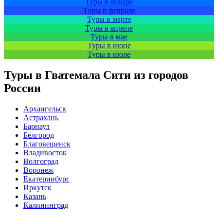
Туры в январе
Туры в феврале
Туры в марте
Туры в апреле
Туры в мае
Туры в июне
Туры в июле
Туры в Гватемала Сити из городов
России
Архангельск
Астрахань
Барнаул
Белгород
Благовещенск
Владивосток
Волгоград
Воронеж
Екатеринбург
Иркутск
Казань
Калининград