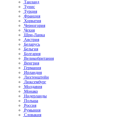
Таиланд
Тунис
Турция
Франция
Хорватия
Черногория
Чехия
Шри-Ланка
Австрия
Беларусь
Бельгия
Болгария
Великобритания
Венгрия
Германия
Ирландия
Лихтенштейн
Люксембург
Молдавия
Монако
Нидерланды
Польша
Россия
Румыния
Словакия