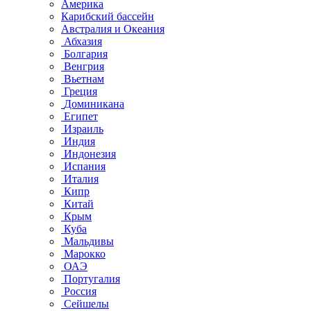
Америка
Карибский бассейн
Австралия и Океания
Абхазия
Болгария
Венгрия
Вьетнам
Греция
Доминикана
Египет
Израиль
Индия
Индонезия
Испания
Италия
Кипр
Китай
Крым
Куба
Мальдивы
Марокко
ОАЭ
Португалия
Россия
Сейшелы