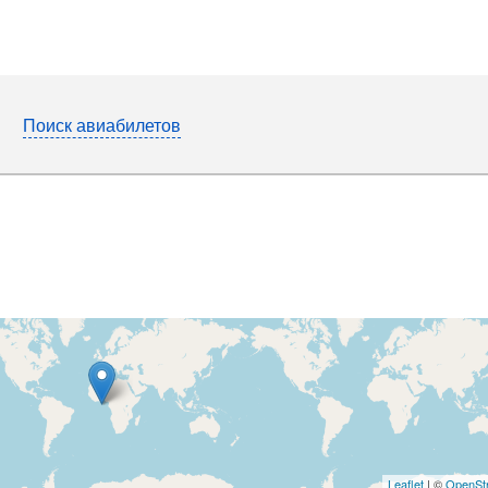
Поиск авиабилетов
Leaflet
| ©
OpenSt