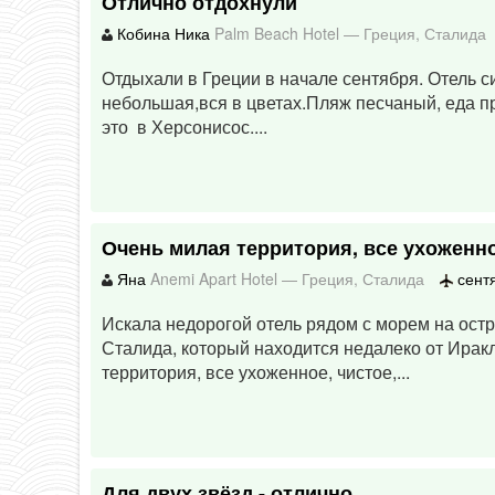
Отлично отдохнули
Кобина Ника
Palm Beach Hotel
—
Греция
,
Сталида
Отдыхали в Греции в начале сентября. Отель 
небольшая,вся в цветах.Пляж песчаный, еда пр
это в Херсонисос....
Очень милая территория, все ухоженно
Яна
Anemi Apart Hotel
—
Греция
,
Сталида
сентя
Искала недорогой отель рядом с морем на остр
Сталида, который находится недалеко от Ирак
территория, все ухоженное, чистое,...
Для двух звёзд - отлично