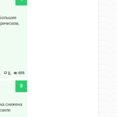
 Большие
греческом,
1
0
655
5
нка снижена
озили