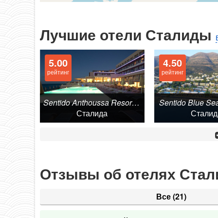
Лучшие отели Сталиды
5.00
4.50
рейтинг
рейтинг
Sentido Anthoussa Resort & Spa 4*
Sentido Blue Se
Сталида
Сталид
Отзывы об отелях Ста
Все
(21)