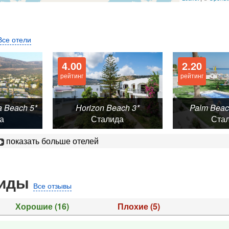
Все отели
4.00
2.20
рейтинг
рейтинг
a Beach 5*
Horizon Beach 3*
Palm Beac
а
Сталида
Ста
показать больше отелей
лиды
Все отзывы
Хорошие
(16)
Плохие
(5)