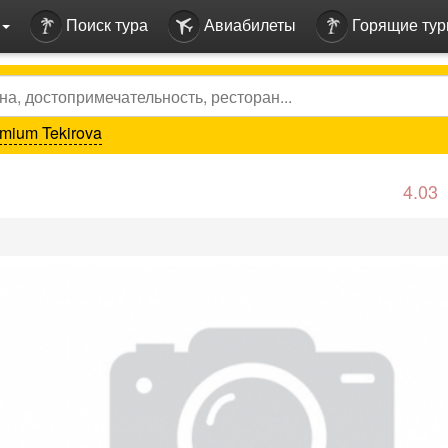
Поиск тура
Авиабилеты
Горящие ту
mium Tekirova
4.03
vious