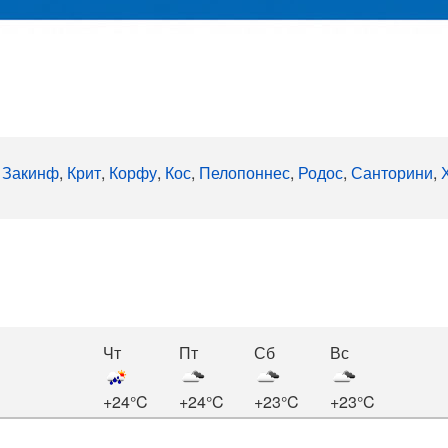
,
Закинф
,
Крит
,
Корфу
,
Кос
,
Пелопоннес
,
Родос
,
Санторини
,
Чт
Пт
Сб
Вс
+24°C
+24°C
+23°C
+23°C