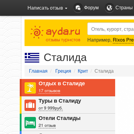
Форум
Страны
Написать отзыв
Search
Например,
Rixos Pre
Сталида
Главная
Греция
Крит
Сталида
Pre
Отдых в Сталиде
17 отзывов
Туры в Сталиду
от 9 999руб.
Отели Сталиды
21 отзыв