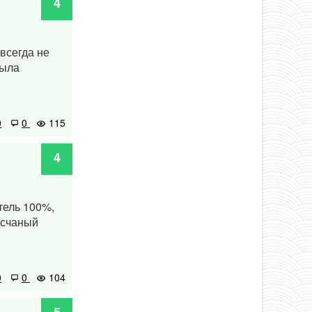
4
всегда не
была
0
0
115
4
тель 100%,
есчаный
0
0
104