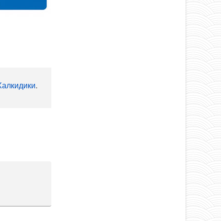
Халкидики
.