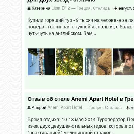
Катерина
Litsa Efi 2
—
Греция
,
Сталида
август,
Купили горящий тур - 9 тысяч на человека за 
номера - гостинная с кухней и спальня, с балк
чуть-чуть на английском. Зам...
Отзыв об отеле Anemi Apart Hotel в Гре
Андрей
Anemi Apart Hotel
—
Греция
,
Сталида
м
Время отдыха: 10-18 мая 2014 Туроператор Пег
из-за двух девушек-отельных гидов, которые 
"неактивацией" медицинской страхов...