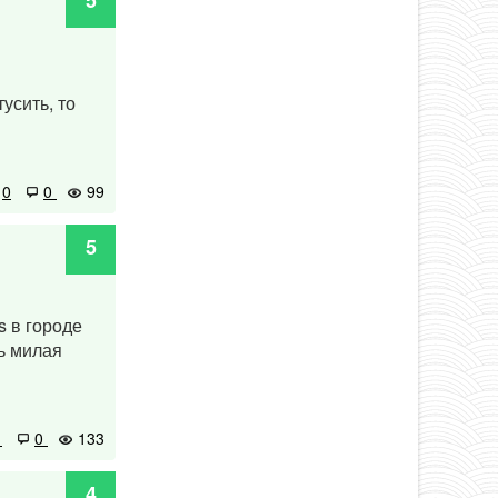
5
усить, то
0
0
99
5
s в городе
ь милая
1
0
133
4