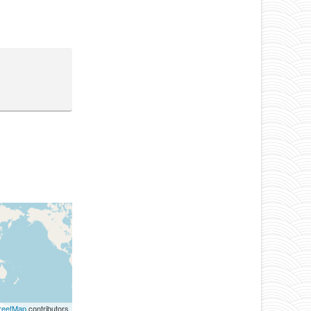
reetMap
contributors