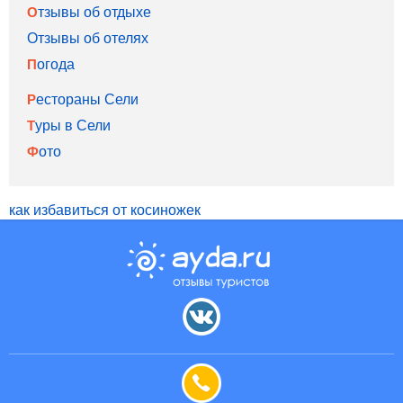
Отзывы об отдыхе
Отзывы об отелях
Погода
Рестораны Сели
Туры в Сели
Фото
как избавиться от косиножек