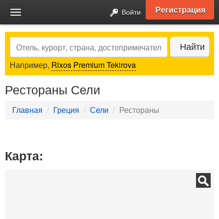
Регистрация
Войти
Toggle
navigation
Search
Найти
Например,
Rixos Premium Tekirova
Рестораны Сели
Главная
Греция
Сели
Рестораны
Карта: