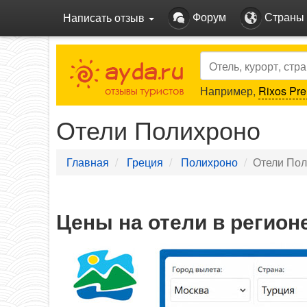
Форум
Страны
Написать отзыв
Search
Например,
Rixos Pre
Отели Полихроно
Главная
Греция
Полихроно
Отели По
Цены на отели в регион