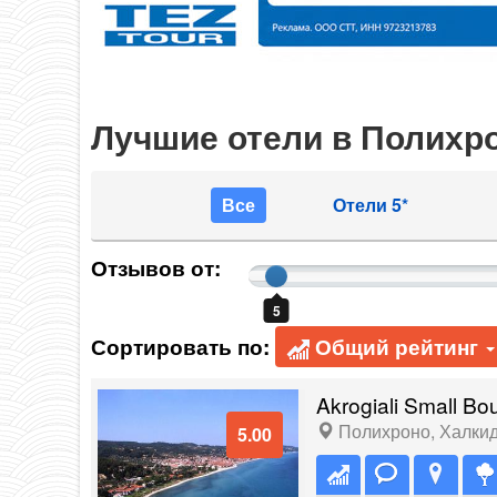
Лучшие отели в Полихр
Все
Отели 5*
Отзывов от:
5
Сортировать по:
Общий рейтинг
Akrogiali Small Bo
Полихроно
,
Халки
5.00