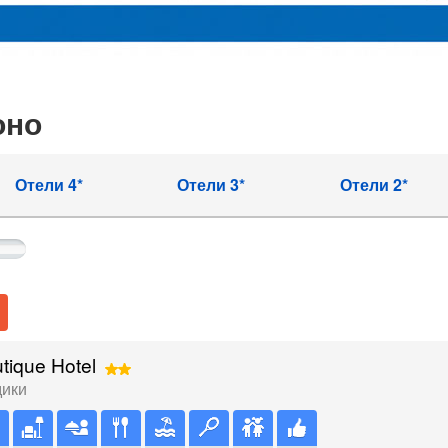
оно
Отели 4*
Отели 3*
Отели 2*
utique Hotel
дики