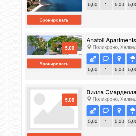
5,00
1
5,00
5,0
Бронировать
Anatoli Apartment
Полихроно
,
Халки
5.00
Бронировать
5,00
1
5,00
5,0
Вилла Смарделл
Полихроно
,
Халки
5.00
5,00
1
5,00
5,0