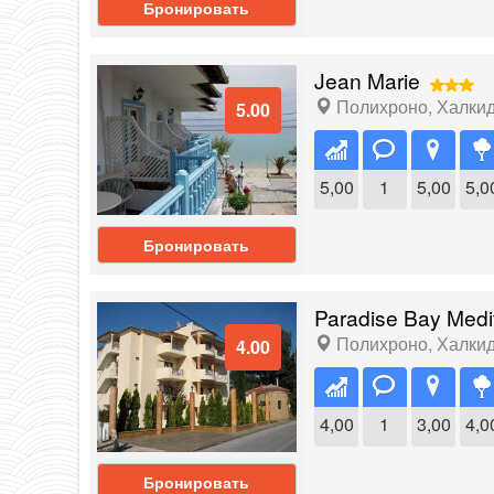
Бронировать
Jean Marie
Полихроно
,
Халки
5.00
5,00
1
5,00
5,0
Бронировать
Paradise Bay Medi
Полихроно
,
Халки
4.00
4,00
1
3,00
4,0
Бронировать