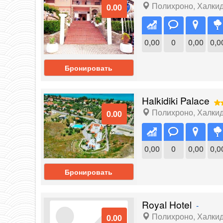
Полихроно
,
Халки
0.00
0,00
0
0,00
0,0
Бронировать
Halkidiki Palace
Полихроно
,
Халки
0.00
0,00
0
0,00
0,0
Бронировать
Royal Hotel
-
Полихроно
,
Халки
0.00