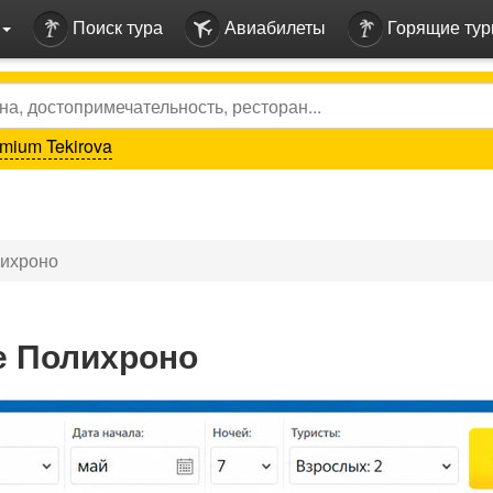
Поиск тура
Авиабилеты
Горящие ту
mium Tekirova
лихроно
е Полихроно