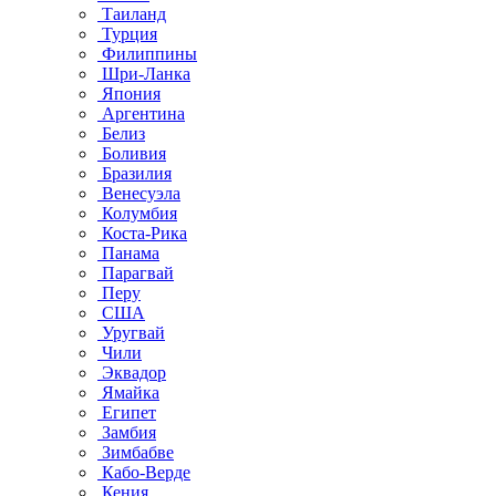
Таиланд
Турция
Филиппины
Шри-Ланка
Япония
Аргентина
Белиз
Боливия
Бразилия
Венесуэла
Колумбия
Коста-Рика
Панама
Парагвай
Перу
США
Уругвай
Чили
Эквадор
Ямайка
Египет
Замбия
Зимбабве
Кабо-Верде
Кения