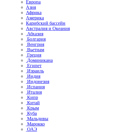
Европа
Азия
Африка
Америка
Карибский бассейн
Австралия и Океания
Абхазия
Болгария
Венгрия
Вьетнам
Греция
Доминикана
Египет
Израиль
Индия
Индонезия
Испания
Италия
Кипр
Китай
Крым
Куба
Мальдивы
Марокко
ОАЭ