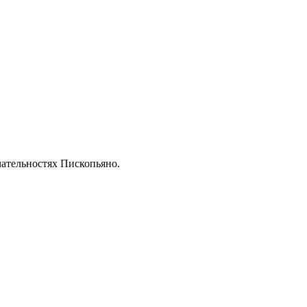
ательностях Пископьяно.