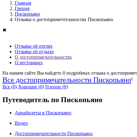
Главная
Греция
Пископьяно
Отзывы о достопримечтельностях Пископьяно
✖
Отзывы об отелях
Отзывы об отдыхе
О достопримечательностях
О ресторанах
На нашем сайте Вы найдете
0
подробных отзыва о достопримеч
Все достопримечательности Пископьяно
0
Все
(0)
Хорошие
(0)
Плохие
(0)
Путеводитель по Пископьяно
Авиабилеты в Пископьяно
Видео
Достопримечательности Пископьяно