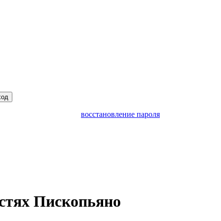
ход
восстановление пароля
стях Пископьяно