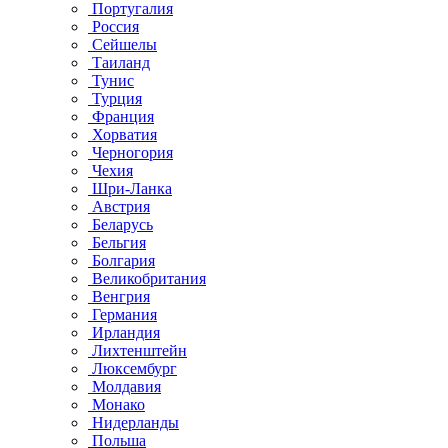
Португалия
Россия
Сейшелы
Таиланд
Тунис
Турция
Франция
Хорватия
Черногория
Чехия
Шри-Ланка
Австрия
Беларусь
Бельгия
Болгария
Великобритания
Венгрия
Германия
Ирландия
Лихтенштейн
Люксембург
Молдавия
Монако
Нидерланды
Польша