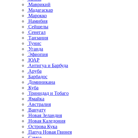
Маврикий
Мадагаскар
Марокко
Намибия
Сейшелы
Сенегал
Танзания
Тунис
Уганда
Эфиопия
ЮАР
Антигуа и Барбуда
Аруба
Барбадос
Доминикана
Куба
Тринидад и Тобаго
Ямайка
Австралия
Вануату
Новая Зеландия
Новая Каледония
Острова Кука
Папуа Новая Гвинея
Самоа