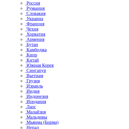
Россия
Румыния
Словакия
Украина
Франция
Чехия
Хорватия
Армения
Бутан
Камбоджа
Кипр
Китай
Южная Корея
Сингапур
Вьетнам
Грузия
Израиль
Индия
Индонезия
Иордания
Лаос
Малайзия
Мальдивы
Мьянма (Бирма)
Непал