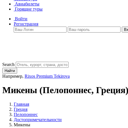
Авиабилеты
Горящие туры
Войти
Регистрация
В
Search
Найти
Например,
Rixos Premium Tekirova
Микены
(Пелопоннес, Греция
Главная
Греция
Пелопоннес
Достопримечательности
Микены