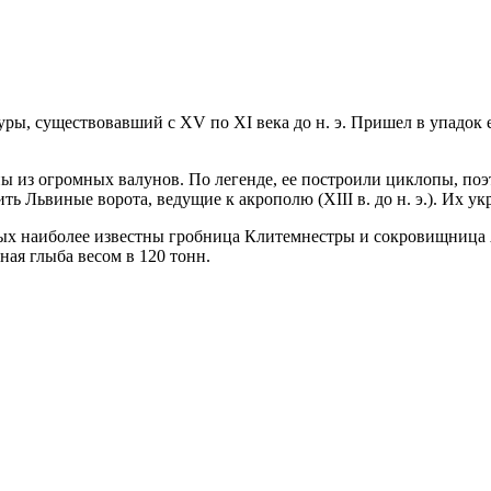
ы, существовавший с XV по XI века до н. э. Пришел в упадок е
ы из огромных валунов. По легенде, ее построили циклопы, по
ь Львиные ворота, ведущие к акрополю (XIII в. до н. э.). Их у
ых наиболее известны гробница Клитемнестры и сокровищница Ат
ная глыба весом в 120 тонн.