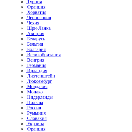
Турция
Франция
Хорватия
Черногория
Чехия
Шри-Ланка
Австрия
Беларусь
Бельгия
Болгария
Великобритания
Венгрия
Германия
Ирландия
Лихтенштейн
Люксембург
Молдавия
Монако
Нидерланды
Польша
Россия
Румыния
Словакия
Украина
Франция