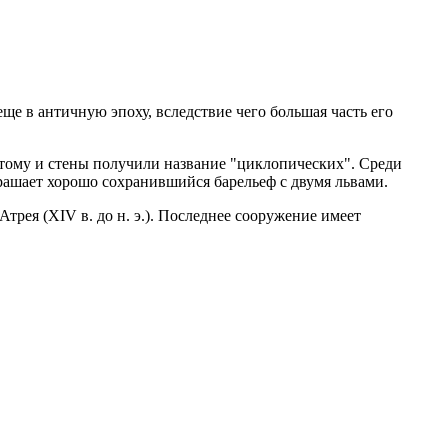
ще в античную эпоху, вследствие чего большая часть его
этому и стены получили название "циклопических". Среди
крашает хорошо сохранившийся барельеф с двумя львами.
рея (XIV в. до н. э.). Последнее сооружение имеет