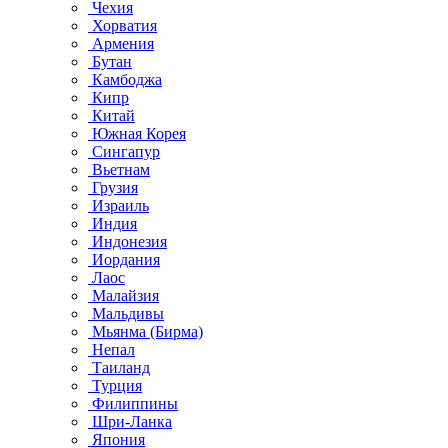
Чехия
Хорватия
Армения
Бутан
Камбоджа
Кипр
Китай
Южная Корея
Сингапур
Вьетнам
Грузия
Израиль
Индия
Индонезия
Иордания
Лаос
Малайзия
Мальдивы
Мьянма (Бирма)
Непал
Таиланд
Турция
Филиппины
Шри-Ланка
Япония