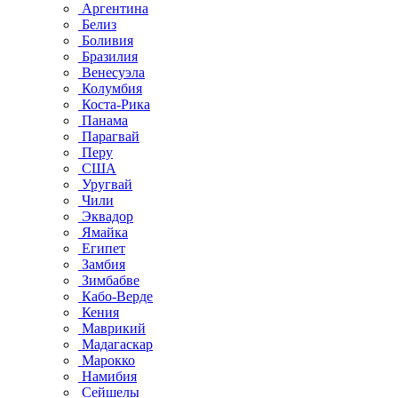
Аргентина
Белиз
Боливия
Бразилия
Венесуэла
Колумбия
Коста-Рика
Панама
Парагвай
Перу
США
Уругвай
Чили
Эквадор
Ямайка
Египет
Замбия
Зимбабве
Кабо-Верде
Кения
Маврикий
Мадагаскар
Марокко
Намибия
Сейшелы