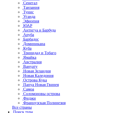
Сенегал
Танзания
Тунис
Уганда
Эфиопия
ЮАР
Антигуа и Барбуда
Аруба
Барбадос
Доминикана
Куба
Тринидад и Тобаго
Ямайка
Австралия
Вануату
Новая Зеландия
Новая Каледония
Острова Кука
Папуа Новая Гвинея
Самоа
Соломоновы острова
Фиджи
Французская Полинезия
Все страны
Поиск тура