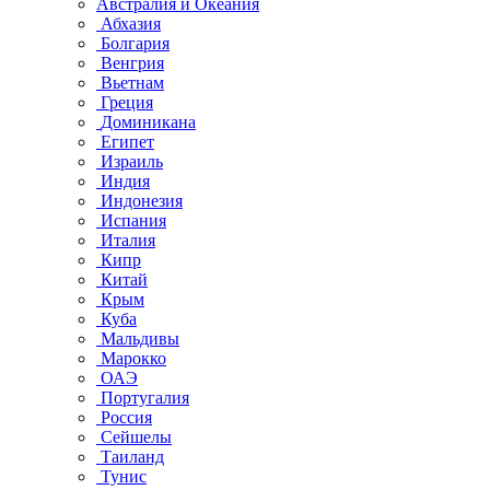
Австралия и Океания
Абхазия
Болгария
Венгрия
Вьетнам
Греция
Доминикана
Египет
Израиль
Индия
Индонезия
Испания
Италия
Кипр
Китай
Крым
Куба
Мальдивы
Марокко
ОАЭ
Португалия
Россия
Сейшелы
Таиланд
Тунис