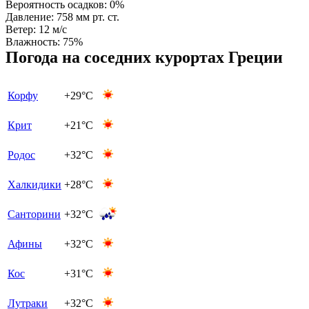
Вероятность осадков:
0%
Давление:
758 мм рт. ст.
Ветер:
12 м/с
Влажность:
75%
Погода на соседних курортах Греции
Корфу
+29°C
Крит
+21°C
Родос
+32°C
Халкидики
+28°C
Санторини
+32°C
Афины
+32°C
Кос
+31°C
Лутраки
+32°C