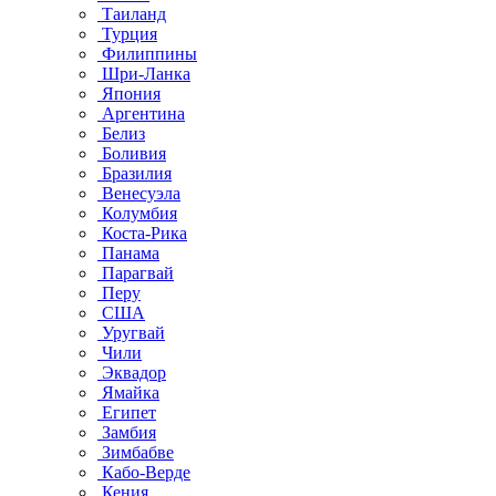
Таиланд
Турция
Филиппины
Шри-Ланка
Япония
Аргентина
Белиз
Боливия
Бразилия
Венесуэла
Колумбия
Коста-Рика
Панама
Парагвай
Перу
США
Уругвай
Чили
Эквадор
Ямайка
Египет
Замбия
Зимбабве
Кабо-Верде
Кения