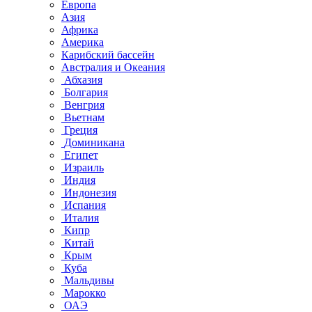
Европа
Азия
Африка
Америка
Карибский бассейн
Австралия и Океания
Абхазия
Болгария
Венгрия
Вьетнам
Греция
Доминикана
Египет
Израиль
Индия
Индонезия
Испания
Италия
Кипр
Китай
Крым
Куба
Мальдивы
Марокко
ОАЭ