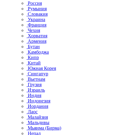
Россия
Румыния
Словакия
Украина
Франция
Чехия
Хорватия
Армения
Бутан
Камбоджа
Кипр
Китай
Южная Корея
Сингапур
Вьетнам
Грузия
Израиль
Индия
Индонезия
Иордания
Лаос
Малайзия
Мальдивы
Мьянма (Бирма)
Непал