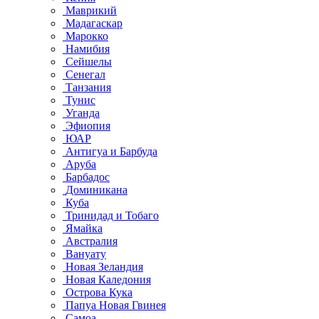
Маврикий
Мадагаскар
Марокко
Намибия
Сейшелы
Сенегал
Танзания
Тунис
Уганда
Эфиопия
ЮАР
Антигуа и Барбуда
Аруба
Барбадос
Доминикана
Куба
Тринидад и Тобаго
Ямайка
Австралия
Вануату
Новая Зеландия
Новая Каледония
Острова Кука
Папуа Новая Гвинея
Самоа