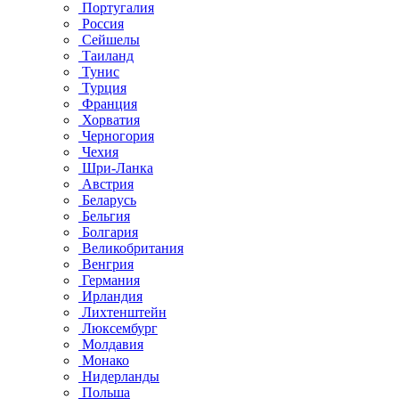
Португалия
Россия
Сейшелы
Таиланд
Тунис
Турция
Франция
Хорватия
Черногория
Чехия
Шри-Ланка
Австрия
Беларусь
Бельгия
Болгария
Великобритания
Венгрия
Германия
Ирландия
Лихтенштейн
Люксембург
Молдавия
Монако
Нидерланды
Польша