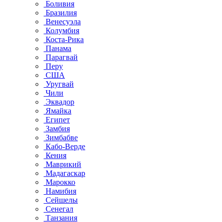
Боливия
Бразилия
Венесуэла
Колумбия
Коста-Рика
Панама
Парагвай
Перу
США
Уругвай
Чили
Эквадор
Ямайка
Египет
Замбия
Зимбабве
Кабо-Верде
Кения
Маврикий
Мадагаскар
Марокко
Намибия
Сейшелы
Сенегал
Танзания