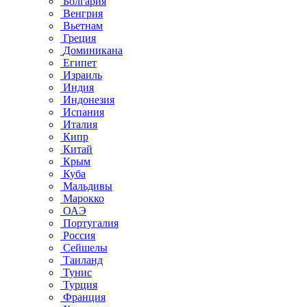
Болгария
Венгрия
Вьетнам
Греция
Доминикана
Египет
Израиль
Индия
Индонезия
Испания
Италия
Кипр
Китай
Крым
Куба
Мальдивы
Марокко
ОАЭ
Португалия
Россия
Сейшелы
Таиланд
Тунис
Турция
Франция