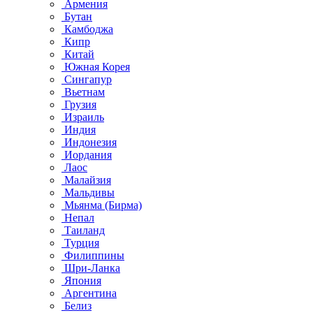
Армения
Бутан
Камбоджа
Кипр
Китай
Южная Корея
Сингапур
Вьетнам
Грузия
Израиль
Индия
Индонезия
Иордания
Лаос
Малайзия
Мальдивы
Мьянма (Бирма)
Непал
Таиланд
Турция
Филиппины
Шри-Ланка
Япония
Аргентина
Белиз