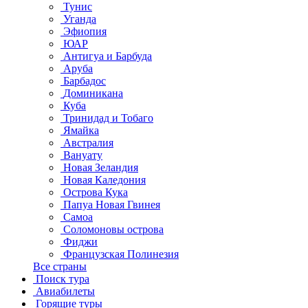
Тунис
Уганда
Эфиопия
ЮАР
Антигуа и Барбуда
Аруба
Барбадос
Доминикана
Куба
Тринидад и Тобаго
Ямайка
Австралия
Вануату
Новая Зеландия
Новая Каледония
Острова Кука
Папуа Новая Гвинея
Самоа
Соломоновы острова
Фиджи
Французская Полинезия
Все страны
Поиск тура
Авиабилеты
Горящие туры