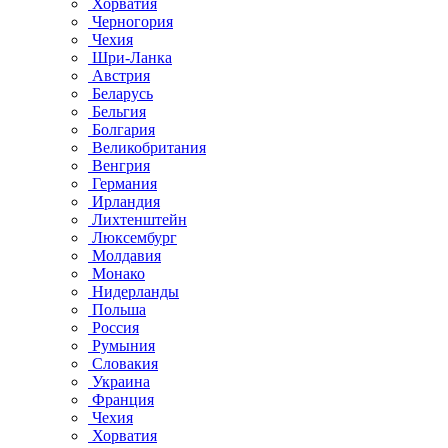
Хорватия
Черногория
Чехия
Шри-Ланка
Австрия
Беларусь
Бельгия
Болгария
Великобритания
Венгрия
Германия
Ирландия
Лихтенштейн
Люксембург
Молдавия
Монако
Нидерланды
Польша
Россия
Румыния
Словакия
Украина
Франция
Чехия
Хорватия