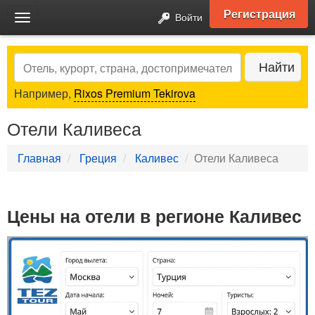
Регистрация
Войти
Toggle
navigation
Search
Найти
Например,
Rixos Premium Tekirova
Отели Каливеса
Главная
Греция
Каливес
Отели Каливеса
Цены на отели в регионе Каливес