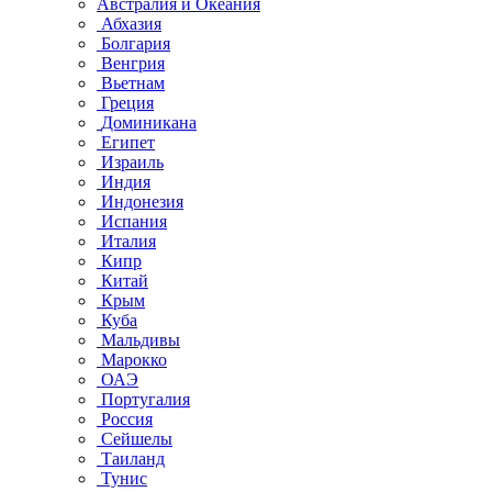
Австралия и Океания
Абхазия
Болгария
Венгрия
Вьетнам
Греция
Доминикана
Египет
Израиль
Индия
Индонезия
Испания
Италия
Кипр
Китай
Крым
Куба
Мальдивы
Марокко
ОАЭ
Португалия
Россия
Сейшелы
Таиланд
Тунис