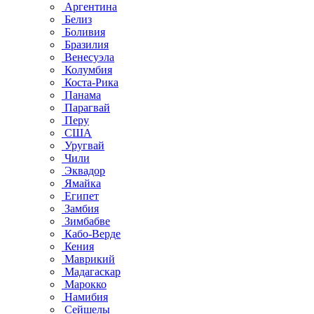
Аргентина
Белиз
Боливия
Бразилия
Венесуэла
Колумбия
Коста-Рика
Панама
Парагвай
Перу
США
Уругвай
Чили
Эквадор
Ямайка
Египет
Замбия
Зимбабве
Кабо-Верде
Кения
Маврикий
Мадагаскар
Марокко
Намибия
Сейшелы