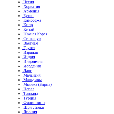
Чехия
Хорватия
Армения
Бутан
Камбоджа
Кипр
Китай
Южная Корея
Сингапур
Вьетнам
Грузия
Израиль
Индия
Индонезия
Иордания
Лаос
Малайзия
Мальдивы
Мьянма (Бирма)
Непал
Таиланд
Турция
Филиппины
Шри-Ланка
Япония