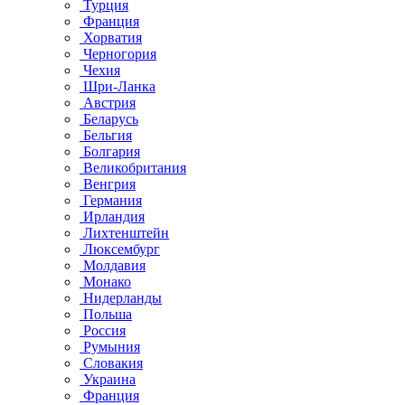
Турция
Франция
Хорватия
Черногория
Чехия
Шри-Ланка
Австрия
Беларусь
Бельгия
Болгария
Великобритания
Венгрия
Германия
Ирландия
Лихтенштейн
Люксембург
Молдавия
Монако
Нидерланды
Польша
Россия
Румыния
Словакия
Украина
Франция