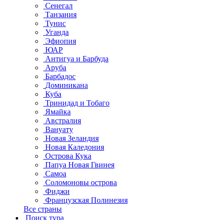
Сенегал
Танзания
Тунис
Уганда
Эфиопия
ЮАР
Антигуа и Барбуда
Аруба
Барбадос
Доминикана
Куба
Тринидад и Тобаго
Ямайка
Австралия
Вануату
Новая Зеландия
Новая Каледония
Острова Кука
Папуа Новая Гвинея
Самоа
Соломоновы острова
Фиджи
Французская Полинезия
Все страны
Поиск тура