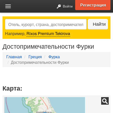
Регистрация
Войти
Toggle
navigation
Search
Найти
Например,
Rixos Premium Tekirova
Достопримечательности Фурки
Главная
Греция
Фурка
Достопримечательности Фурки
Карта: