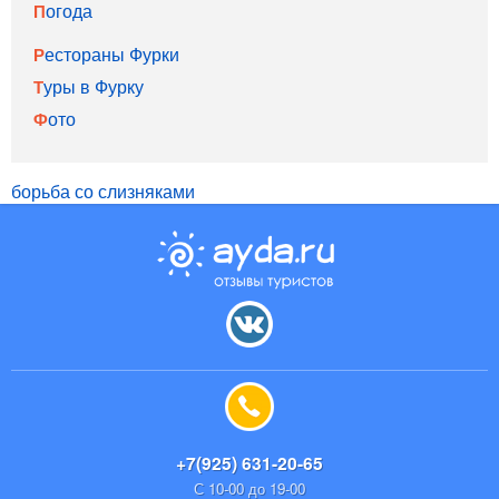
Погода
Рестораны Фурки
Туры в Фурку
Фото
борьба со слизняками
+7(925) 631-20-65
С 10-00 до 19-00