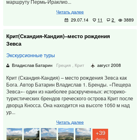
маршруту Пермь-Ираклио...
Читать далее
29.07.14
11
2
3889
Крит(Скандия-Кандия)–место рождения
Зевса
Экскурсионные туры
Владислав Батарин
Греция
,
Крит
август 2008
Крит (Скандия-Кандия) – место рождения Зевса как
Бога. Автор Батарин Владислав 1. Бренды. «Пещера
Зевса»- один из наиболее раскрученных: историко-
туристических брендов греческого острова Крит после
дворца Кносса. Она находится на высоте 1050 м над
ур...
Читать далее
+39
фото