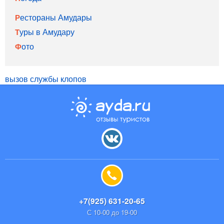
Рестораны Амудары
Туры в Амудару
Фото
вызов службы клопов
+7(925) 631-20-65
С 10-00 до 19-00