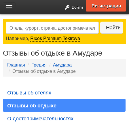
Регистрация
Войти
Toggle
navigation
Search
Найти
Например,
Rixos Premium Tekirova
Отзывы об отдыхе в Амударе
Главная
Греция
Амудара
Отзывы об отдыхе в Амударе
Отзывы об отелях
Отзывы об отдыхе
О достопримечательностях