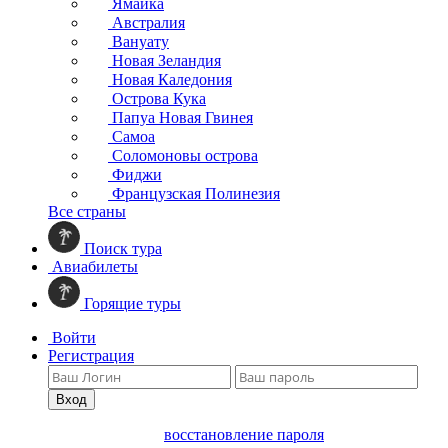
Ямайка
Австралия
Вануату
Новая Зеландия
Новая Каледония
Острова Кука
Папуа Новая Гвинея
Самоа
Соломоновы острова
Фиджи
Французская Полинезия
Все страны
Поиск тура
Авиабилеты
Горящие туры
Войти
Регистрация
Вход
восстановление пароля