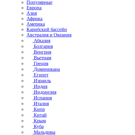
Популярные
Европа
Азия
Африка
Америка
Карибский бассейн
Австралия и Океания
Абхазия
Болгария
Венгрия
Вьетнам
Греция
Доминикана
Египет
Израиль
Индия
Индонезия
Испания
Италия
Кипр
Китай
Крым
Куба
Мальдивы