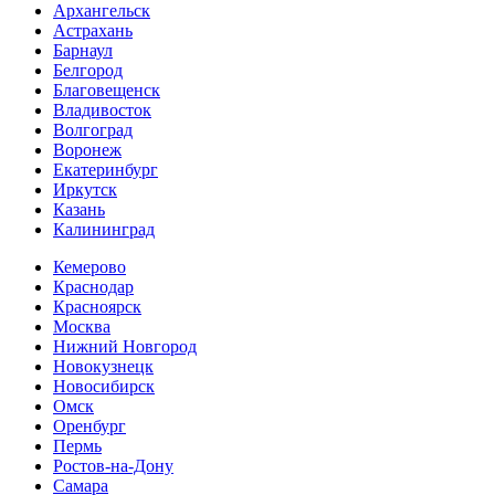
Архангельск
Астрахань
Барнаул
Белгород
Благовещенск
Владивосток
Волгоград
Воронеж
Екатеринбург
Иркутск
Казань
Калининград
Кемерово
Краснодар
Красноярск
Москва
Нижний Новгород
Новокузнецк
Новосибирск
Омск
Оренбург
Пермь
Ростов-на-Дону
Самара