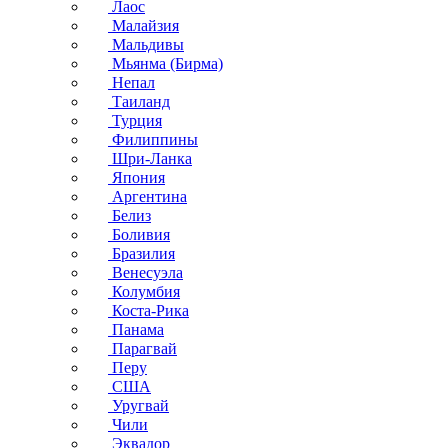
Лаос
Малайзия
Мальдивы
Мьянма (Бирма)
Непал
Таиланд
Турция
Филиппины
Шри-Ланка
Япония
Аргентина
Белиз
Боливия
Бразилия
Венесуэла
Колумбия
Коста-Рика
Панама
Парагвай
Перу
США
Уругвай
Чили
Эквадор