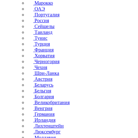
Марокко
ОАЭ
Португалия
Россия
Сейшелы
Таиланд
Тунис
Турция
Франция
Хорватия
Черногория
Чехия
Шри-Ланка
Австрия
Беларусь
Бельгия
Болгария
Великобритания
Венгрия
Германия
Ирландия
Лихтенштейн
Люксембург
Молдавия