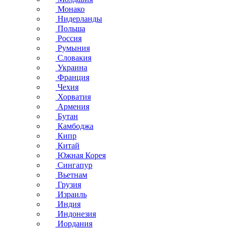
Монако
Нидерланды
Польша
Россия
Румыния
Словакия
Украина
Франция
Чехия
Хорватия
Армения
Бутан
Камбоджа
Кипр
Китай
Южная Корея
Сингапур
Вьетнам
Грузия
Израиль
Индия
Индонезия
Иордания