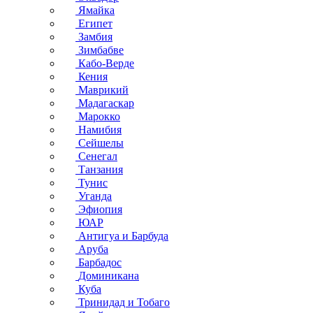
Ямайка
Египет
Замбия
Зимбабве
Кабо-Верде
Кения
Маврикий
Мадагаскар
Марокко
Намибия
Сейшелы
Сенегал
Танзания
Тунис
Уганда
Эфиопия
ЮАР
Антигуа и Барбуда
Аруба
Барбадос
Доминикана
Куба
Тринидад и Тобаго