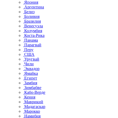
Япония
Аргентина
Белиз
Боливия
Бразилия
Венесуэла
Колумбия
Коста-Рика
Панама
Парагвай
Перу
США
Уругвай
Чили
Эквадор
Ямайка
Египет
Замбия
Зимбабве
Кабо-Верде
Кения
Маврикий
Мадагаскар
Марокко
Намибия