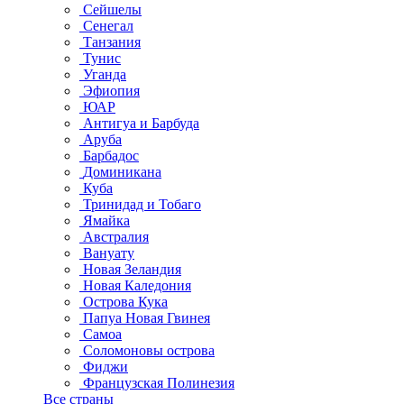
Сейшелы
Сенегал
Танзания
Тунис
Уганда
Эфиопия
ЮАР
Антигуа и Барбуда
Аруба
Барбадос
Доминикана
Куба
Тринидад и Тобаго
Ямайка
Австралия
Вануату
Новая Зеландия
Новая Каледония
Острова Кука
Папуа Новая Гвинея
Самоа
Соломоновы острова
Фиджи
Французская Полинезия
Все страны