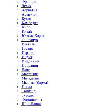
Франция
Чехия
Хорватия
Армения
Бутан
Камбоджа
Кипр
Китай
Южная Корея
Сингапур
Вьетнам
Грузия
Израиль
Индия
Индонезия
Иордания
Лаос
Малайзия
Мальдивы
Мьянма (Бирма)
Непал
Таиланд
Турция
Филиппины
Шри-Ланка