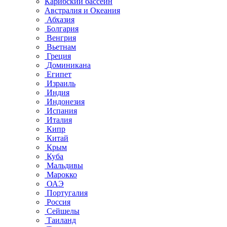
Карибский бассейн
Австралия и Океания
Абхазия
Болгария
Венгрия
Вьетнам
Греция
Доминикана
Египет
Израиль
Индия
Индонезия
Испания
Италия
Кипр
Китай
Крым
Куба
Мальдивы
Марокко
ОАЭ
Португалия
Россия
Сейшелы
Таиланд