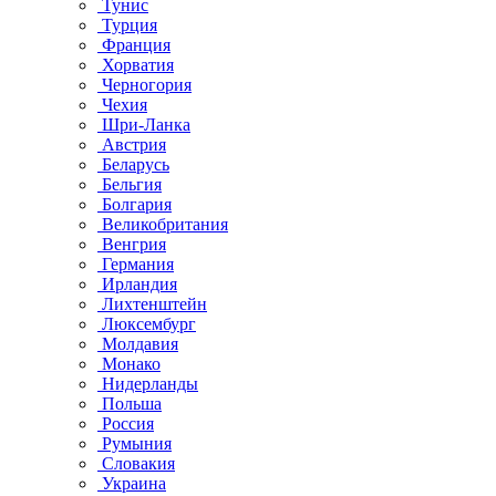
Тунис
Турция
Франция
Хорватия
Черногория
Чехия
Шри-Ланка
Австрия
Беларусь
Бельгия
Болгария
Великобритания
Венгрия
Германия
Ирландия
Лихтенштейн
Люксембург
Молдавия
Монако
Нидерланды
Польша
Россия
Румыния
Словакия
Украина