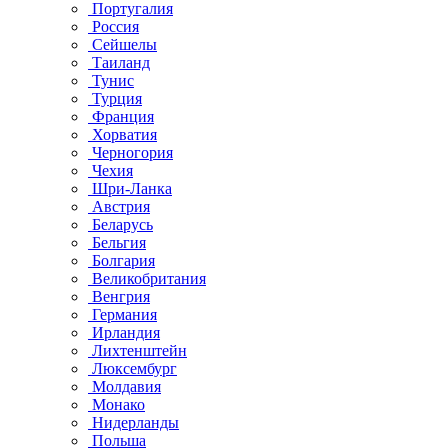
Португалия
Россия
Сейшелы
Таиланд
Тунис
Турция
Франция
Хорватия
Черногория
Чехия
Шри-Ланка
Австрия
Беларусь
Бельгия
Болгария
Великобритания
Венгрия
Германия
Ирландия
Лихтенштейн
Люксембург
Молдавия
Монако
Нидерланды
Польша