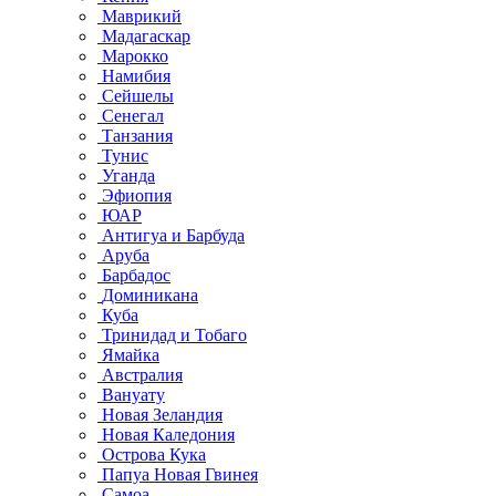
Маврикий
Мадагаскар
Марокко
Намибия
Сейшелы
Сенегал
Танзания
Тунис
Уганда
Эфиопия
ЮАР
Антигуа и Барбуда
Аруба
Барбадос
Доминикана
Куба
Тринидад и Тобаго
Ямайка
Австралия
Вануату
Новая Зеландия
Новая Каледония
Острова Кука
Папуа Новая Гвинея
Самоа