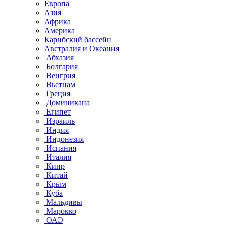
Европа
Азия
Африка
Америка
Карибский бассейн
Австралия и Океания
Абхазия
Болгария
Венгрия
Вьетнам
Греция
Доминикана
Египет
Израиль
Индия
Индонезия
Испания
Италия
Кипр
Китай
Крым
Куба
Мальдивы
Марокко
ОАЭ