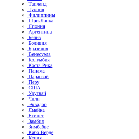
Таиланд
Турция
Филиппины
Шри-Ланка
Япония
Аргентина
Белиз
Боливия
Бразилия
Венесуэла
Колумбия
Коста-Рика
Панама
Парагвай
Перу
США
Уругвай
Чили
Эквадор
Ямайка
Египет
Замбия
Зимбабве
Кабо-Верде
Кения