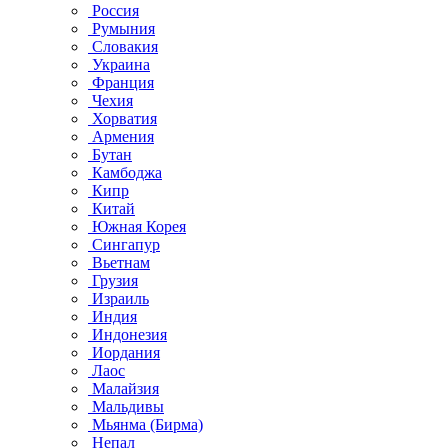
Россия
Румыния
Словакия
Украина
Франция
Чехия
Хорватия
Армения
Бутан
Камбоджа
Кипр
Китай
Южная Корея
Сингапур
Вьетнам
Грузия
Израиль
Индия
Индонезия
Иордания
Лаос
Малайзия
Мальдивы
Мьянма (Бирма)
Непал