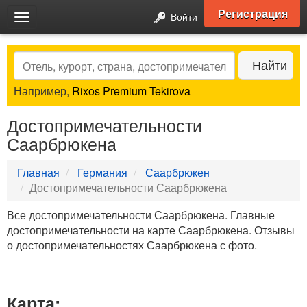
Регистрация
Войти
Toggle
navigation
Search
Найти
Например,
Rixos Premium Tekirova
Достопримечательности
Саарбрюкена
Главная
Германия
Саарбрюкен
Достопримечательности Саарбрюкена
Все достопримечательности Саарбрюкена. Главные
достопримечательности на карте Саарбрюкена. Отзывы
о достопримечательностях Саарбрюкена с фото.
Карта: