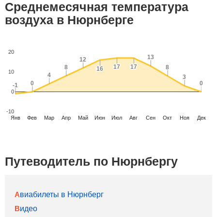
Среднемесячная температура
воздуха в Нюрнберге
20
13
13
12
12
17
17
17
17
8
8
8
8
16
16
10
4
4
3
3
0
0
0
0
-1
-1
0
-10
Янв
Фев
Мар
Апр
Май
Июн
Июл
Авг
Сен
Окт
Ноя
Дек
Путеводитель по Нюрнбергу
Авиабилеты в Нюрнберг
Видео