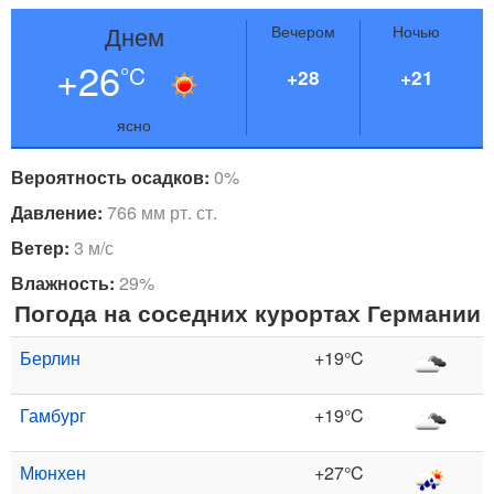
Днем
Вечером
Ночью
+26
°C
+28
+21
ясно
Вероятность осадков:
0%
Давление:
766 мм рт. ст.
Ветер:
3 м/с
Влажность:
29%
Погода на соседних курортах Германии
Берлин
+19°C
Гамбург
+19°C
Мюнхен
+27°C