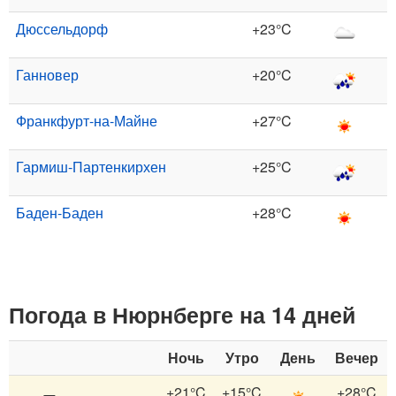
Дюссельдорф
+23°C
Ганновер
+20°C
Франкфурт-на-Майне
+27°C
Гармиш-Партенкирхен
+25°C
Баден-Баден
+28°C
Погода в Нюрнберге на 14 дней
Ночь
Утро
День
Вечер
+21°C
+15°C
+28°C