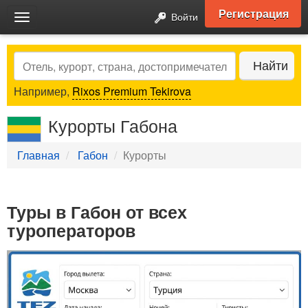
Регистрация
Войти
Toggle
navigation
Search
Найти
Например,
Rixos Premium Tekirova
Курорты Габона
Главная
Габон
Курорты
Туры в Габон от всех
туроператоров