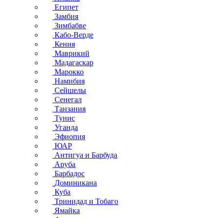
Египет
Замбия
Зимбабве
Кабо-Верде
Кения
Маврикий
Мадагаскар
Марокко
Намибия
Сейшелы
Сенегал
Танзания
Тунис
Уганда
Эфиопия
ЮАР
Антигуа и Барбуда
Аруба
Барбадос
Доминикана
Куба
Тринидад и Тобаго
Ямайка