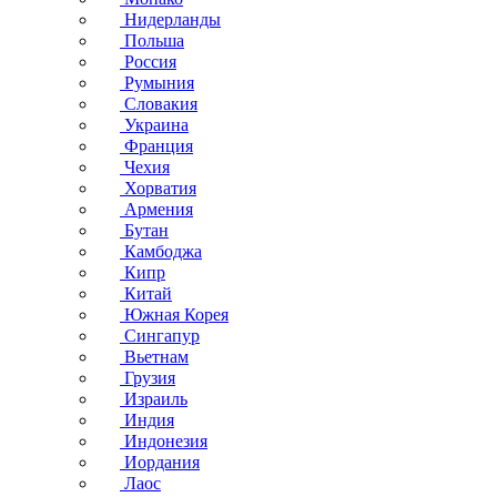
Нидерланды
Польша
Россия
Румыния
Словакия
Украина
Франция
Чехия
Хорватия
Армения
Бутан
Камбоджа
Кипр
Китай
Южная Корея
Сингапур
Вьетнам
Грузия
Израиль
Индия
Индонезия
Иордания
Лаос