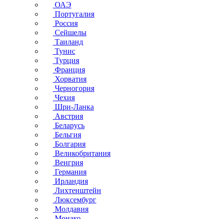
ОАЭ
Португалия
Россия
Сейшелы
Таиланд
Тунис
Турция
Франция
Хорватия
Черногория
Чехия
Шри-Ланка
Австрия
Беларусь
Бельгия
Болгария
Великобритания
Венгрия
Германия
Ирландия
Лихтенштейн
Люксембург
Молдавия
Монако