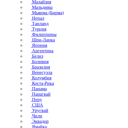
Малайзия
Мальдивы
Мьянма (Бирма)
Непал
Таиланд
Турция
Филиппины
Шри-Ланка
Япония
Аргентина
Белиз
Боливия
Бразилия
Венесуэла
Колумбия
Коста-Рика
Панама
Парагвай
Перу
США
Уругвай
Чили
Эквадор
Ямайка