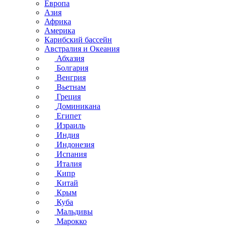
Европа
Азия
Африка
Америка
Карибский бассейн
Австралия и Океания
Абхазия
Болгария
Венгрия
Вьетнам
Греция
Доминикана
Египет
Израиль
Индия
Индонезия
Испания
Италия
Кипр
Китай
Крым
Куба
Мальдивы
Марокко