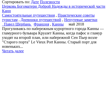
Cортировать по:
Дате
Полезности
Церковь Богоматери Доброй Надежды в исторической части
Канн
Самостоятельные путешествия
,
Практические советы
туристам
,
Дневники путешествий
,
Непутевые заметки
Павел Щербань
Франция
,
Канны
май 2018
Прогуливаясь по набережным курортного города Канны —
гламурного бульвара Круазет Канны, когда пафос и гламур
уходят на второй план, или набережной Сен Пьер возле
"Старого порта" Le Vieux Port Канны. Старый порт для
новеньких...
Читать далее