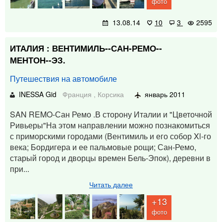
фото
13.08.14
10
3
2595
ИТАЛИЯ : ВЕНТИМИЛЬ--САН-РЕМО--
МЕНТОН--ЭЗ.
Путешествия на автомобиле
INESSA Gid
Франция
,
Корсика
январь 2011
SAN REMO-Сан Ремо .В сторону Италии и "Цветочной
Ривьеры"На этом направлении можно познакомиться
с приморскими городами (Вентимиль и его собор Xl-го
века; Бордигера и ее пальмовые рощи; Сан-Ремо,
старый город и дворцы времен Бель-Эпок), деревни в
при...
Читать далее
+13
фото