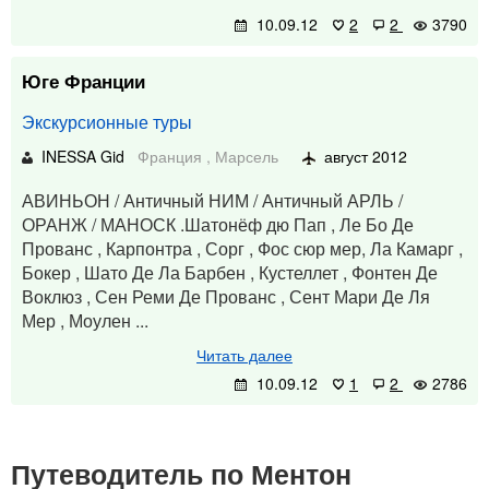
10.09.12
2
2
3790
Юге Франции
Экскурсионные туры
INESSA Gid
Франция
,
Марсель
август 2012
АВИНЬОН / Античный НИМ / Античный АРЛЬ /
ОРАНЖ / МАНОСК .Шатонёф дю Пап , Ле Бо Де
Прованс , Карпонтра , Сорг , Фос сюр мер, Ла Камарг ,
Бокер , Шато Де Ла Барбен , Кустеллет , Фонтен Де
Воклюз , Сен Реми Де Прованс , Сент Мари Де Ля
Мер , Моулен ...
Читать далее
10.09.12
1
2
2786
Путеводитель по Ментон