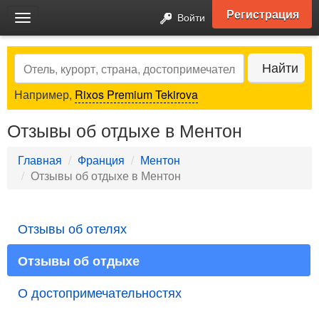
Регистрация
Войти
Toggle
navigation
Search
Найти
Например,
Rixos Premium Tekirova
Отзывы об отдыхе в Ментон
Главная
Франция
Ментон
Отзывы об отдыхе в Ментон
Отзывы об отелях
Отзывы об отдыхе
О достопримечательностях