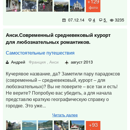
+129
фото
07.12.14
4
5
3235
Анси.Современный средневековый курорт
для любознательных романтиков.
Самостоятельные путешествия
Андрей
Франция
,
Анси
август 2013
Кучерявое название, да? Заметили пару парадоксов
(современный – средневековый, курорт – для
любознательных)? Вы не поверите – все так и есть!
Не верите? Попробую вас убедить, а для начала
представлю краткую географическую справку о
городке. Это уже...
Читать далее
+93