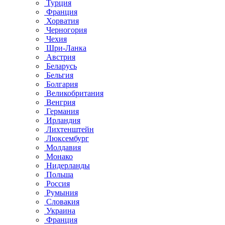
Турция
Франция
Хорватия
Черногория
Чехия
Шри-Ланка
Австрия
Беларусь
Бельгия
Болгария
Великобритания
Венгрия
Германия
Ирландия
Лихтенштейн
Люксембург
Молдавия
Монако
Нидерланды
Польша
Россия
Румыния
Словакия
Украина
Франция