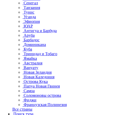
Сенегал
Танзания
Тунис
Уганда
Эфиопия
ЮАР
Антигуа и Барбуда
Аруба
Барбадос
Доминикана
Куба
Тринидад и Тобаго
Ямайка
Австралия
Вануату
Новая Зеландия
Новая Каледония
Острова Кука
Папуа Новая Гвинея
Самоа
Соломоновы острова
Фиджи
Французская Полинезия
Все страны
Поиск тура