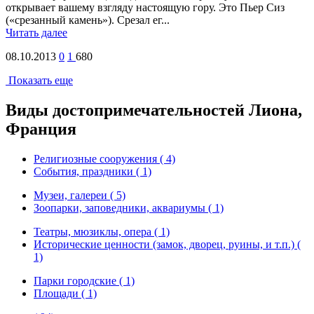
открывает вашему взгляду настоящую гору. Это Пьер Сиз
(«срезанный камень»). Срезал ег...
Читать далее
08.10.2013
0
1
680
Показать еще
Виды достопримечательностей Лиона,
Франция
Религиозные сооружения ( 4)
События, праздники ( 1)
Музеи, галереи ( 5)
Зоопарки, заповедники, аквариумы ( 1)
Театры, мюзиклы, опера ( 1)
Исторические ценности (замок, дворец, руины, и т.п.) (
1)
Парки городские ( 1)
Площади ( 1)