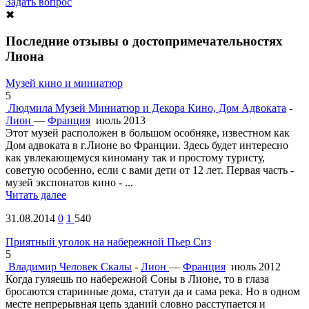
Задать вопрос
✖
Последние отзывы о достопримечательностях
Лиона
Музей кино и миниатюр
5
Людмила
Музей Миниатюр и Декора Кино, Дом Адвоката
-
Лион
—
Франция
июль 2013
Этот музей расположен в большом особняке, известном как
Дом адвоката в г.Лионе во Франции. Здесь будет интересно
как увлекающемуся киноману так и простому туристу,
советую особенно, если с вами дети от 12 лет. Первая часть -
музей экспонатов кино - ...
Читать далее
31.08.2014
0
1
540
Приятный уголок на набережной Пьер Сиз
5
Владимир
Человек Скалы
-
Лион
—
Франция
июль 2012
Когда гуляешь по набережной Соны в Лионе, то в глаза
бросаются старинные дома, статуи да и сама река. Но в одном
месте непрерывная цепь зданий словно расступается и