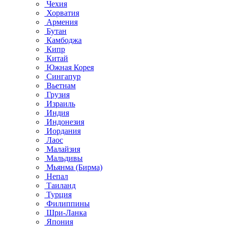
Чехия
Хорватия
Армения
Бутан
Камбоджа
Кипр
Китай
Южная Корея
Сингапур
Вьетнам
Грузия
Израиль
Индия
Индонезия
Иордания
Лаос
Малайзия
Мальдивы
Мьянма (Бирма)
Непал
Таиланд
Турция
Филиппины
Шри-Ланка
Япония