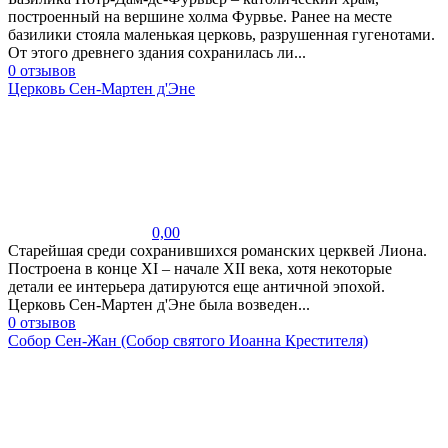
построенный на вершине холма Фурвье. Ранее на месте
базилики стояла маленькая церковь, разрушенная гугенотами.
От этого древнего здания сохранилась ли...
0 отзывов
Церковь Сен-Мартен д'Эне
0,00
Старейшая среди сохранившихся романских церквей Лиона.
Построена в концe XI – начале XII века, хотя некоторые
детали ее интерьера датируются еще античной эпохой.
Церковь Сен-Мартен д'Эне была возведен...
0 отзывов
Собор Сен-Жан (Собор святого Иоанна Крестителя)