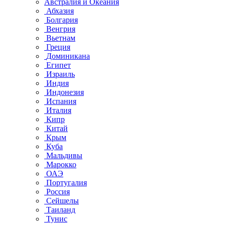
Австралия и Океания
Абхазия
Болгария
Венгрия
Вьетнам
Греция
Доминикана
Египет
Израиль
Индия
Индонезия
Испания
Италия
Кипр
Китай
Крым
Куба
Мальдивы
Марокко
ОАЭ
Португалия
Россия
Сейшелы
Таиланд
Тунис