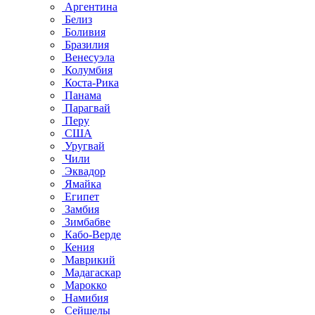
Аргентина
Белиз
Боливия
Бразилия
Венесуэла
Колумбия
Коста-Рика
Панама
Парагвай
Перу
США
Уругвай
Чили
Эквадор
Ямайка
Египет
Замбия
Зимбабве
Кабо-Верде
Кения
Маврикий
Мадагаскар
Марокко
Намибия
Сейшелы