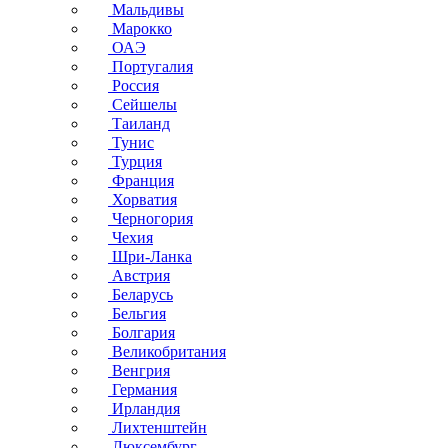
Мальдивы
Марокко
ОАЭ
Португалия
Россия
Сейшелы
Таиланд
Тунис
Турция
Франция
Хорватия
Черногория
Чехия
Шри-Ланка
Австрия
Беларусь
Бельгия
Болгария
Великобритания
Венгрия
Германия
Ирландия
Лихтенштейн
Люксембург