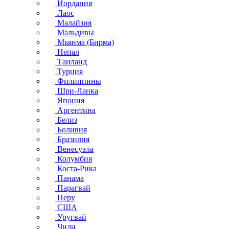
Иордания
Лаос
Малайзия
Мальдивы
Мьянма (Бирма)
Непал
Таиланд
Турция
Филиппины
Шри-Ланка
Япония
Аргентина
Белиз
Боливия
Бразилия
Венесуэла
Колумбия
Коста-Рика
Панама
Парагвай
Перу
США
Уругвай
Чили