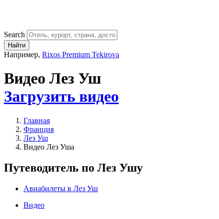
Search
Найти
Например,
Rixos Premium Tekirova
Видео Лез Уш
Загрузить видео
Главная
Франция
Лез Уш
Видео Лез Уша
Путеводитель по Лез Ушу
Авиабилеты в Лез Уш
Видео