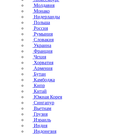
Молдавия
Монако
Нидерланды
Польша
Россия
Румыния
Словакия
Украина
Франция
Чехия
Хорватия
Армения
Бутан
Камбоджа
Кипр
Китай
Южная Корея
Сингапур
Вьетнам
Грузия
Израиль
Индия
Индонезия