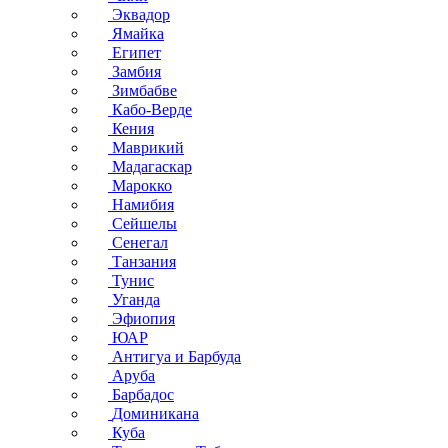
Эквадор
Ямайка
Египет
Замбия
Зимбабве
Кабо-Верде
Кения
Маврикий
Мадагаскар
Марокко
Намибия
Сейшелы
Сенегал
Танзания
Тунис
Уганда
Эфиопия
ЮАР
Антигуа и Барбуда
Аруба
Барбадос
Доминикана
Куба