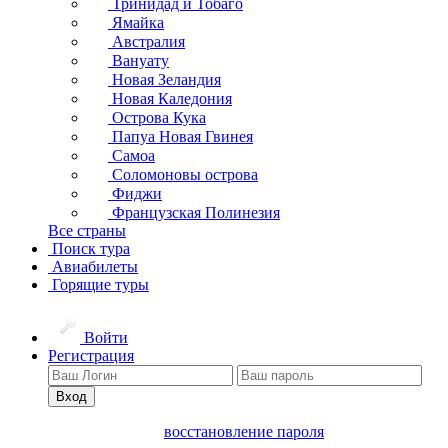
Тринидад и Тобаго
Ямайка
Австралия
Вануату
Новая Зеландия
Новая Каледония
Острова Кука
Папуа Новая Гвинея
Самоа
Соломоновы острова
Фиджи
Французская Полинезия
Все страны
Поиск тура
Авиабилеты
Горящие туры
Войти
Регистрация
Вход
восстановление пароля