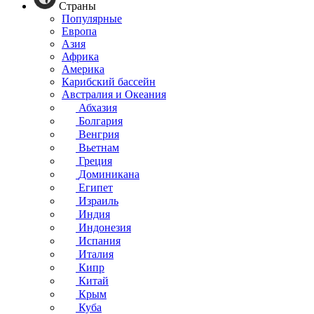
Страны
Популярные
Европа
Азия
Африка
Америка
Карибский бассейн
Австралия и Океания
Абхазия
Болгария
Венгрия
Вьетнам
Греция
Доминикана
Египет
Израиль
Индия
Индонезия
Испания
Италия
Кипр
Китай
Крым
Куба