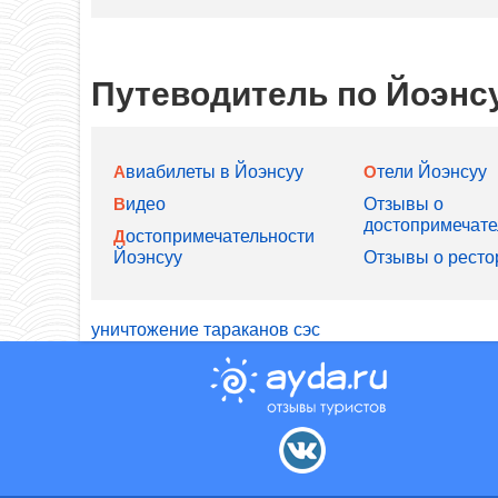
Путеводитель по Йоэнс
Авиабилеты в Йоэнсуу
Отели Йоэнсуу
Видео
Отзывы о
достопримечате
Достопримечательности
Йоэнсуу
Отзывы о ресто
уничтожение тараканов сэс