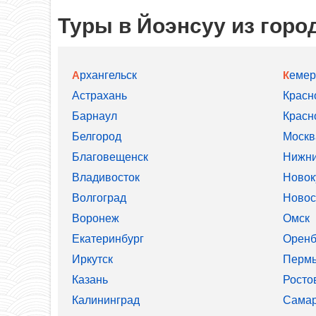
Туры в Йоэнсуу из горо
Архангельск
Кеме
Астрахань
Красн
Барнаул
Красн
Белгород
Москв
Благовещенск
Нижни
Владивосток
Новок
Волгоград
Новос
Воронеж
Омск
Екатеринбург
Оренб
Иркутск
Перм
Казань
Росто
Калининград
Сама