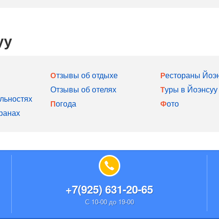
уу
Отзывы об отдыхе
Рестораны Йоэ
Отзывы об отелях
Туры в Йоэнсуу
льностях
Погода
Фото
ранах
+7(925) 631-20-65
С 10-00 до 19-00