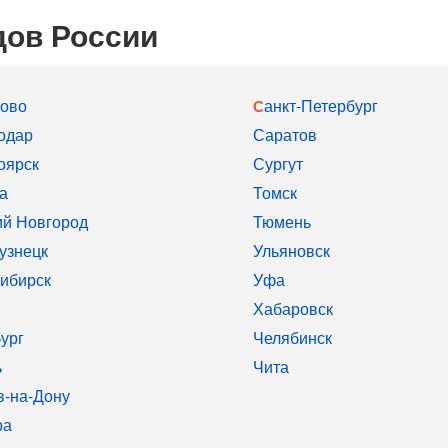
дов России
рово
Санкт-Петербург
одар
Саратов
оярск
Сургут
а
Томск
й Новгород
Тюмень
узнецк
Ульяновск
ибирск
Уфа
Хабаровск
ург
Челябинск
ь
Чита
в-на-Дону
ра