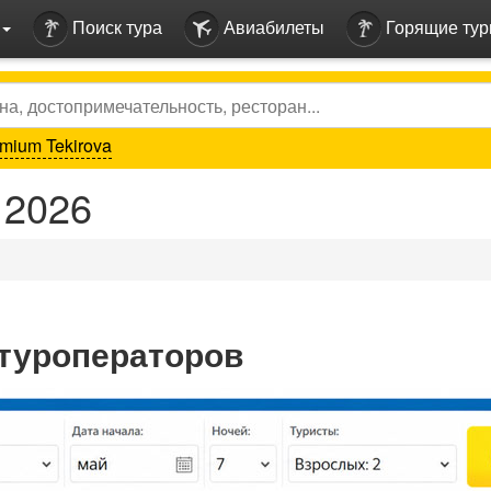
Поиск тура
Авиабилеты
Горящие ту
mium Tekirova
 2026
 туроператоров