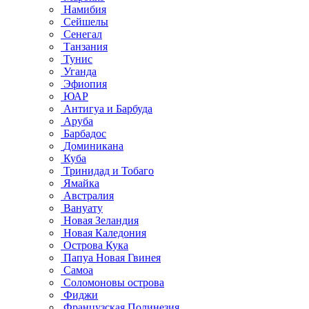
Намибия
Сейшелы
Сенегал
Танзания
Тунис
Уганда
Эфиопия
ЮАР
Антигуа и Барбуда
Аруба
Барбадос
Доминикана
Куба
Тринидад и Тобаго
Ямайка
Австралия
Вануату
Новая Зеландия
Новая Каледония
Острова Кука
Папуа Новая Гвинея
Самоа
Соломоновы острова
Фиджи
Французская Полинезия