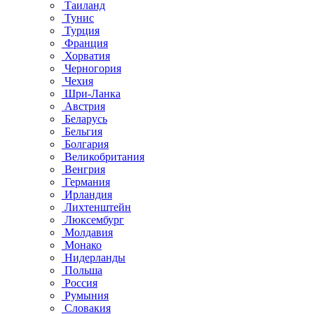
Таиланд
Тунис
Турция
Франция
Хорватия
Черногория
Чехия
Шри-Ланка
Австрия
Беларусь
Бельгия
Болгария
Великобритания
Венгрия
Германия
Ирландия
Лихтенштейн
Люксембург
Молдавия
Монако
Нидерланды
Польша
Россия
Румыния
Словакия