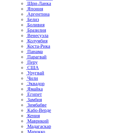
Шри-Ланка
Япония
Аргентина
Белиз
Боливия
Бразилия
Венесуэла
Колумбия
Коста-Рика
Панама
Парагвай
Перу
США
Уругвай
Чили
Эквадор
Ямайка
Египет
Замбия
Зимбабве
Кабо-Верде
Кения
Маврикий
Мадагаскар
Марокко