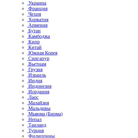
Украина
Франция
Чехия
Хорватия
Армения
Бутан
Камбоджа
Кипр
Китай
Южная Корея
Сингапур
Вьетнам
Грузия
Израиль
Индия
Индонезия
Иордания
Лаос
Малайзия
Мальдивы
Мьянма (Бирма)
Непал
Таиланд
Турция
Филиппины