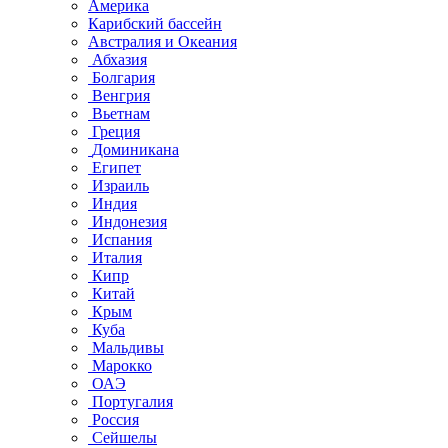
Америка
Карибский бассейн
Австралия и Океания
Абхазия
Болгария
Венгрия
Вьетнам
Греция
Доминикана
Египет
Израиль
Индия
Индонезия
Испания
Италия
Кипр
Китай
Крым
Куба
Мальдивы
Марокко
ОАЭ
Португалия
Россия
Сейшелы