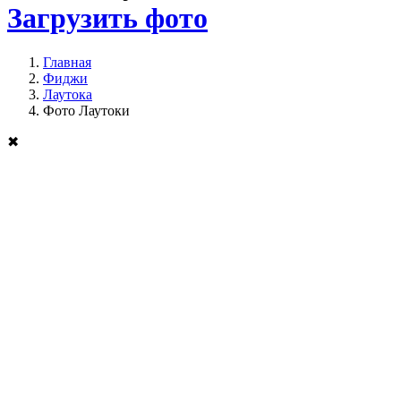
Загрузить фото
Главная
Фиджи
Лаутока
Фото Лаутоки
✖