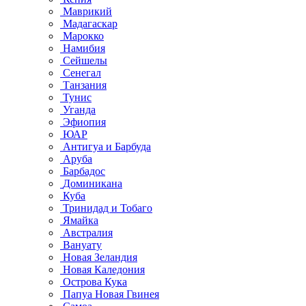
Маврикий
Мадагаскар
Марокко
Намибия
Сейшелы
Сенегал
Танзания
Тунис
Уганда
Эфиопия
ЮАР
Антигуа и Барбуда
Аруба
Барбадос
Доминикана
Куба
Тринидад и Тобаго
Ямайка
Австралия
Вануату
Новая Зеландия
Новая Каледония
Острова Кука
Папуа Новая Гвинея