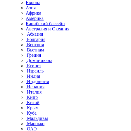
Европа
Азия
Африка
Америка
Карибский бассейн
Австралия и Океания
Абхазия
Болгария
Венгрия
Вьетнам
Греция
Доминикана
Египет
Израиль
Индия
Индонезия
Испания
Италия
Кипр
Китай
Крым
Куба
Мальдивы
Марокко
ОАЭ