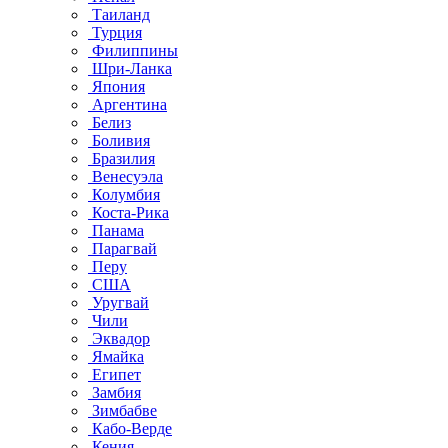
Таиланд
Турция
Филиппины
Шри-Ланка
Япония
Аргентина
Белиз
Боливия
Бразилия
Венесуэла
Колумбия
Коста-Рика
Панама
Парагвай
Перу
США
Уругвай
Чили
Эквадор
Ямайка
Египет
Замбия
Зимбабве
Кабо-Верде
Кения