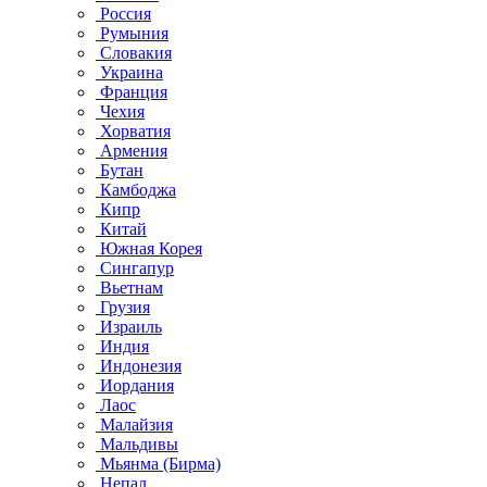
Россия
Румыния
Словакия
Украина
Франция
Чехия
Хорватия
Армения
Бутан
Камбоджа
Кипр
Китай
Южная Корея
Сингапур
Вьетнам
Грузия
Израиль
Индия
Индонезия
Иордания
Лаос
Малайзия
Мальдивы
Мьянма (Бирма)
Непал