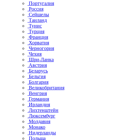
Португалия
Россия
Сейшелы
Таиланд
Тунис
Турция
Франция
Хорватия
Черногория
Чехия
Шри-Ланка
Австрия
Беларусь
Бельгия
Болгария
Великобритания
Венгрия
Германия
Ирландия
Лихтенштейн
Люксембург
Молдавия
Монако
Нидерланды
Польша