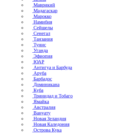
Маврикий
Мадагаскар
Марокко
Намибия
Сейшелы
Сенегал
Танзания
Тунис
Уганда
Эфиопия
ЮАР
Антигуа и Барбуда
Аруба
Барбадос
Доминикана
Куба
Тринидад и Тобаго
Ямайка
Австралия
Вануату
Новая Зеландия
Новая Каледония
Острова Кука