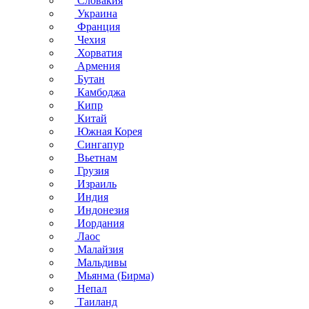
Словакия
Украина
Франция
Чехия
Хорватия
Армения
Бутан
Камбоджа
Кипр
Китай
Южная Корея
Сингапур
Вьетнам
Грузия
Израиль
Индия
Индонезия
Иордания
Лаос
Малайзия
Мальдивы
Мьянма (Бирма)
Непал
Таиланд