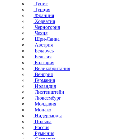
Тунис
Турция
Франция
Хорватия
Черногория
Чехия
Шри-Ланка
Австрия
Беларусь
Бельгия
Болгария
Великобритания
Венгрия
Германия
Ирландия
Лихтенштейн
Люксембург
Молдавия
Монако
Нидерланды
Польша
Россия
Румыния