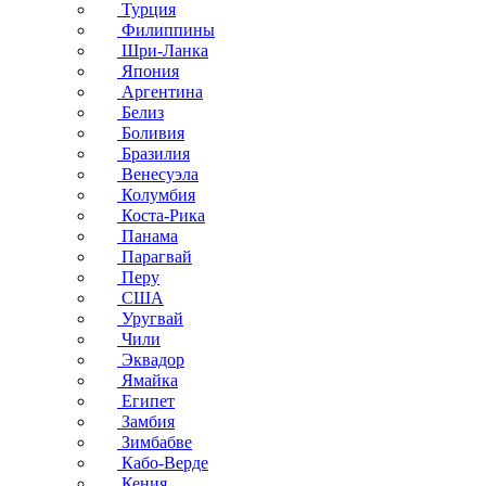
Турция
Филиппины
Шри-Ланка
Япония
Аргентина
Белиз
Боливия
Бразилия
Венесуэла
Колумбия
Коста-Рика
Панама
Парагвай
Перу
США
Уругвай
Чили
Эквадор
Ямайка
Египет
Замбия
Зимбабве
Кабо-Верде
Кения