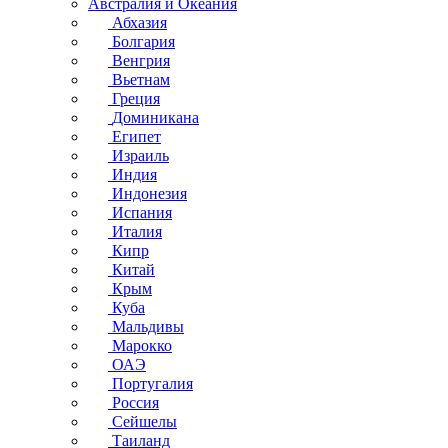
Австралия и Океания
Абхазия
Болгария
Венгрия
Вьетнам
Греция
Доминикана
Египет
Израиль
Индия
Индонезия
Испания
Италия
Кипр
Китай
Крым
Куба
Мальдивы
Марокко
ОАЭ
Португалия
Россия
Сейшелы
Таиланд