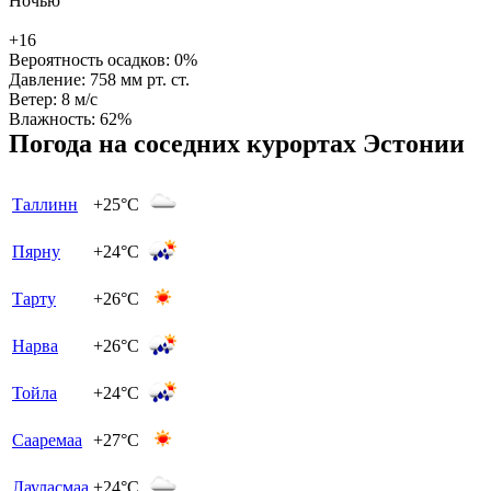
Ночью
+16
Вероятность осадков:
0%
Давление:
758 мм рт. ст.
Ветер:
8 м/с
Влажность:
62%
Погода на соседних курортах Эстонии
Таллинн
+25°C
Пярну
+24°C
Тарту
+26°C
Нарва
+26°C
Тойла
+24°C
Сааремаа
+27°C
Лауласмаа
+24°C