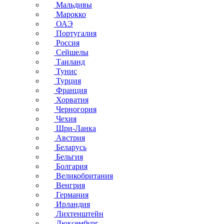
Мальдивы
Марокко
ОАЭ
Португалия
Россия
Сейшелы
Таиланд
Тунис
Турция
Франция
Хорватия
Черногория
Чехия
Шри-Ланка
Австрия
Беларусь
Бельгия
Болгария
Великобритания
Венгрия
Германия
Ирландия
Лихтенштейн
Люксембург