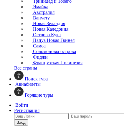
Тринидад и Тобаго
Ямайка
Австралия
Вануату
Новая Зеландия
Новая Каледония
Острова Кука
Папуа Новая Гвинея
Самоа
Соломоновы острова
Фиджи
Французская Полинезия
Все страны
Поиск тура
Авиабилеты
Горящие туры
Войти
Регистрация
Вход