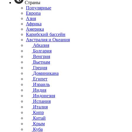
Страны
Популярные
Европа
Азия
Африка
Америка
Карибский бассейн
Австралия и Океания
Абхазия
Болгария
Венгрия
Вьетнам
Греция
Доминикана
Египет
Израиль
Индия
Индонезия
Испания
Италия
Кипр
Китай
Крым
Куба