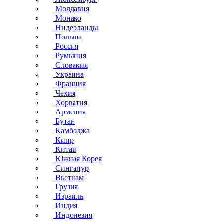
Молдавия
Монако
Нидерланды
Польша
Россия
Румыния
Словакия
Украина
Франция
Чехия
Хорватия
Армения
Бутан
Камбоджа
Кипр
Китай
Южная Корея
Сингапур
Вьетнам
Грузия
Израиль
Индия
Индонезия