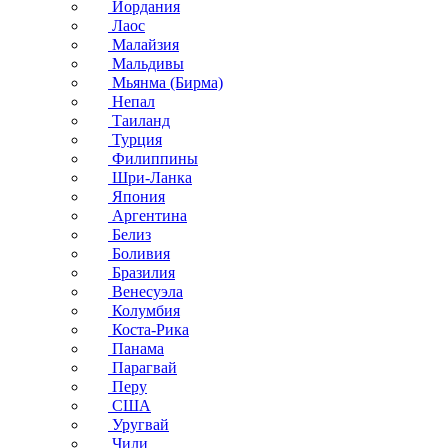
Иордания
Лаос
Малайзия
Мальдивы
Мьянма (Бирма)
Непал
Таиланд
Турция
Филиппины
Шри-Ланка
Япония
Аргентина
Белиз
Боливия
Бразилия
Венесуэла
Колумбия
Коста-Рика
Панама
Парагвай
Перу
США
Уругвай
Чили