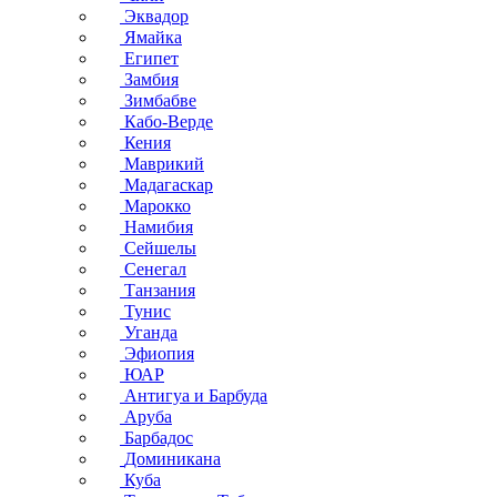
Эквадор
Ямайка
Египет
Замбия
Зимбабве
Кабо-Верде
Кения
Маврикий
Мадагаскар
Марокко
Намибия
Сейшелы
Сенегал
Танзания
Тунис
Уганда
Эфиопия
ЮАР
Антигуа и Барбуда
Аруба
Барбадос
Доминикана
Куба