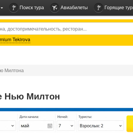
Поиск тура
Авиабилеты
Горящие ту
mium Tekirova
ью Милтона
не Нью Милтон