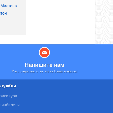
 Милтона
лтон
Напишите нам
Мы с радостью ответим на Ваши вопросы!
лужбы
оиск тура
виабилеты