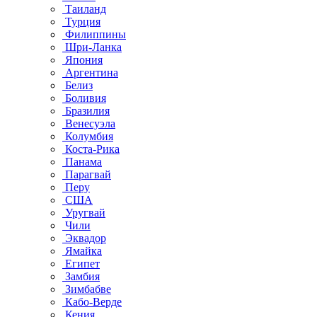
Таиланд
Турция
Филиппины
Шри-Ланка
Япония
Аргентина
Белиз
Боливия
Бразилия
Венесуэла
Колумбия
Коста-Рика
Панама
Парагвай
Перу
США
Уругвай
Чили
Эквадор
Ямайка
Египет
Замбия
Зимбабве
Кабо-Верде
Кения