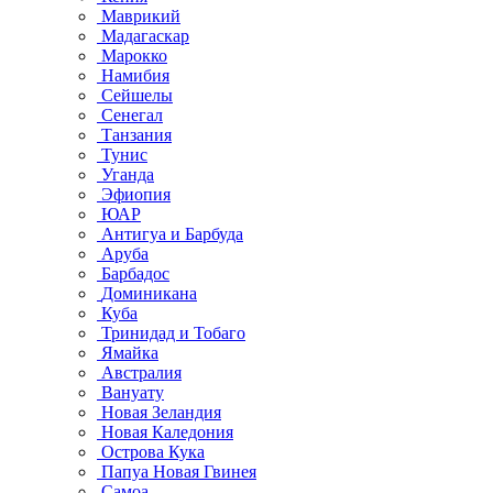
Маврикий
Мадагаскар
Марокко
Намибия
Сейшелы
Сенегал
Танзания
Тунис
Уганда
Эфиопия
ЮАР
Антигуа и Барбуда
Аруба
Барбадос
Доминикана
Куба
Тринидад и Тобаго
Ямайка
Австралия
Вануату
Новая Зеландия
Новая Каледония
Острова Кука
Папуа Новая Гвинея
Самоа