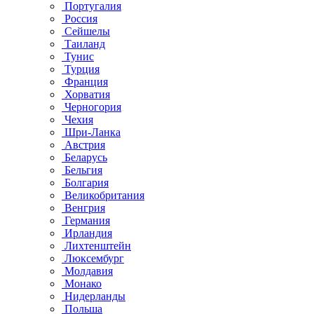
Португалия
Россия
Сейшелы
Таиланд
Тунис
Турция
Франция
Хорватия
Черногория
Чехия
Шри-Ланка
Австрия
Беларусь
Бельгия
Болгария
Великобритания
Венгрия
Германия
Ирландия
Лихтенштейн
Люксембург
Молдавия
Монако
Нидерланды
Польша