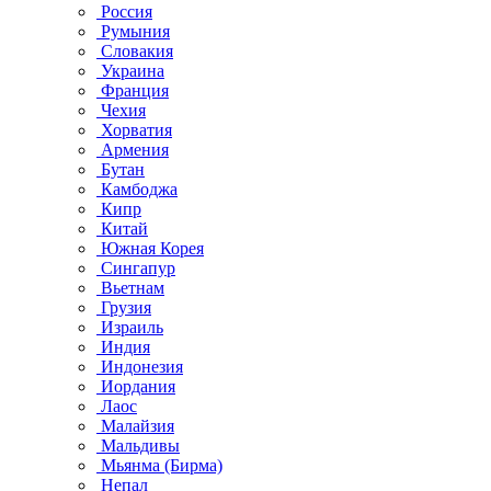
Россия
Румыния
Словакия
Украина
Франция
Чехия
Хорватия
Армения
Бутан
Камбоджа
Кипр
Китай
Южная Корея
Сингапур
Вьетнам
Грузия
Израиль
Индия
Индонезия
Иордания
Лаос
Малайзия
Мальдивы
Мьянма (Бирма)
Непал