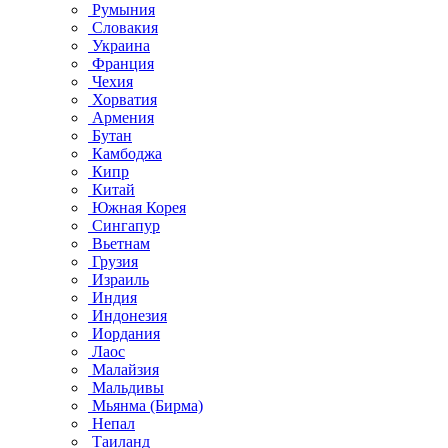
Румыния
Словакия
Украина
Франция
Чехия
Хорватия
Армения
Бутан
Камбоджа
Кипр
Китай
Южная Корея
Сингапур
Вьетнам
Грузия
Израиль
Индия
Индонезия
Иордания
Лаос
Малайзия
Мальдивы
Мьянма (Бирма)
Непал
Таиланд