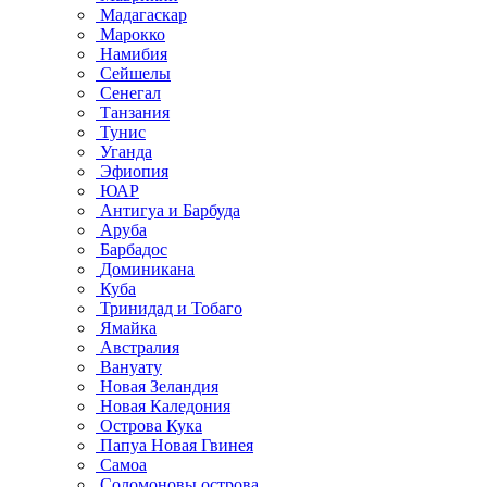
Мадагаскар
Марокко
Намибия
Сейшелы
Сенегал
Танзания
Тунис
Уганда
Эфиопия
ЮАР
Антигуа и Барбуда
Аруба
Барбадос
Доминикана
Куба
Тринидад и Тобаго
Ямайка
Австралия
Вануату
Новая Зеландия
Новая Каледония
Острова Кука
Папуа Новая Гвинея
Самоа
Соломоновы острова