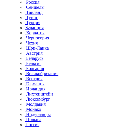
Россия
Сейшелы
Таиланд
Тунис
Турция
Франция
Хорватия
Черногория
Чехия
Шри-Ланка
Австрия
Беларусь
Бельгия
Болгария
Великобритания
Венгрия
Германия
Ирландия
Лихтенштейн
Люксембург
Молдавия
Монако
Нидерланды
Польша
Россия