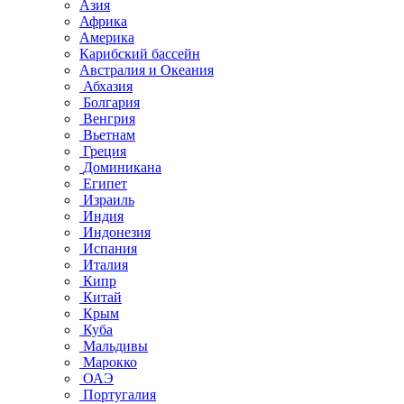
Азия
Африка
Америка
Карибский бассейн
Австралия и Океания
Абхазия
Болгария
Венгрия
Вьетнам
Греция
Доминикана
Египет
Израиль
Индия
Индонезия
Испания
Италия
Кипр
Китай
Крым
Куба
Мальдивы
Марокко
ОАЭ
Португалия