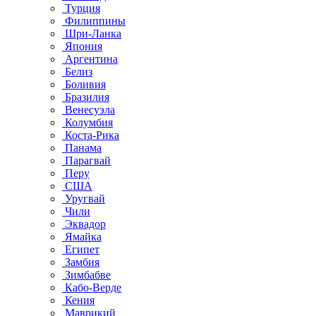
Турция
Филиппины
Шри-Ланка
Япония
Аргентина
Белиз
Боливия
Бразилия
Венесуэла
Колумбия
Коста-Рика
Панама
Парагвай
Перу
США
Уругвай
Чили
Эквадор
Ямайка
Египет
Замбия
Зимбабве
Кабо-Верде
Кения
Маврикий