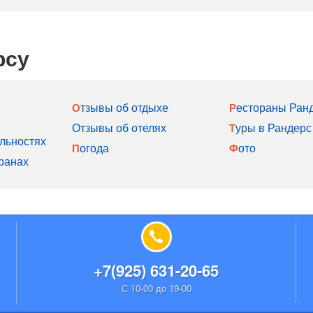
рсу
Отзывы об отдыхе
Рестораны Ран
Отзывы об отелях
Туры в Рандерс
льностях
Погода
Фото
ранах
+7(925) 631-20-65
С 10-00 до 19-00