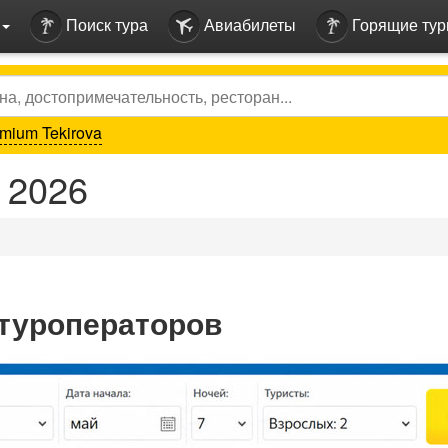
Поиск тура
Авиабилеты
Горящие ту
mium Tekirova
 2026
 туроператоров