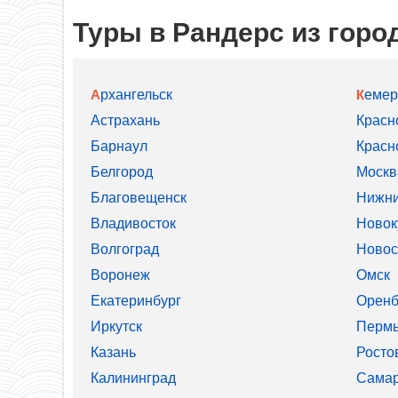
Туры в Рандерс из горо
Архангельск
Кеме
Астрахань
Красн
Барнаул
Красн
Белгород
Москв
Благовещенск
Нижни
Владивосток
Новок
Волгоград
Новос
Воронеж
Омск
Екатеринбург
Оренб
Иркутск
Перм
Казань
Росто
Калининград
Сама