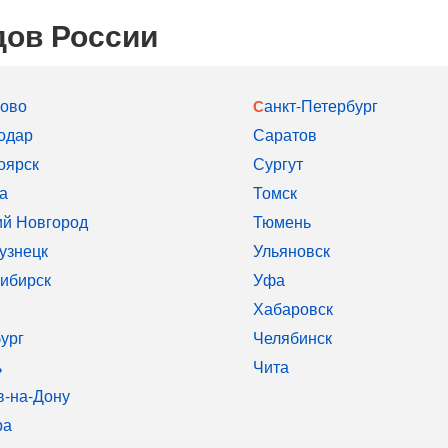
дов России
рово
Санкт-Петербург
одар
Саратов
оярск
Сургут
а
Томск
й Новгород
Тюмень
узнецк
Ульяновск
ибирск
Уфа
Хабаровск
ург
Челябинск
ь
Чита
в-на-Дону
ра