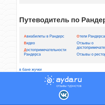
Путеводитель по Ранде
Авиабилеты в Рандерс
Отели Рандерса
Видео
Отзывы о
достопримечате
Достопримечательности
Рандерса
Отзывы о ресто
в бане жучки