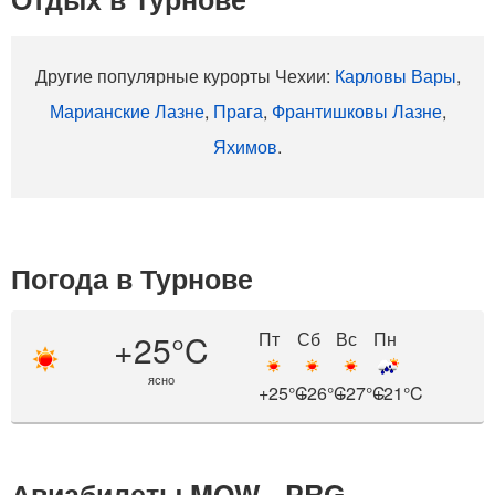
Другие популярные курорты Чехии:
Карловы Вары
,
Марианские Лазне
,
Прага
,
Франтишковы Лазне
,
Яхимов
.
Погода в Турнове
+25°C
Пт
Сб
Вс
Пн
ясно
+25°C
+26°C
+27°C
+21°C
Авиабилеты MOW - PRG