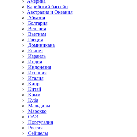
Америка
Карибский бассейн
Австралия и Океания
Абхазия
Болгария
Венгрия
Вьетнам
Греция
Доминикана
Египет
Израиль
Индия
Индонезия
Испания
Италия
Кипр
Китай
Крым
Куба
Мальдивы
Марокко
ОАЭ
Португалия
Россия
Сейшелы