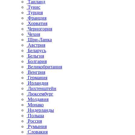
Таиланд
Тунис
Турция
Франция
Хорватия
Черногория
Чехия
Шри-Ланка
Австрия
Беларусь
Бельгия
Болгария
Великобритания
Венгрия
Германия
Ирландия
Лихтенштейн
Люксембург
Молдавия
Монако
Нидерланды
Польша
Россия
Румыния
Словакия