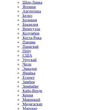
Шри-Ланка
Япония
Аргентина
Белиз
Боливия
Бразилия
Венесуэла
Колумбия
Коста-Рика
Панама
Парагвай
Перу
США
Уругвай
Чили
Эквадор
Ямайка
Египет
Замбия
Зимбабве
Кабо-Верде
Кения
Маврикий
Мадагаскар
Марокко