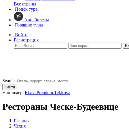
Все страны
Поиск тура
Авиабилеты
Горящие туры
Войти
Регистрация
В
Search
Найти
Например,
Rixos Premium Tekirova
Рестораны Ческе-Будеевице
Главная
Чехия