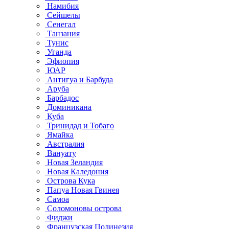
Намибия
Сейшелы
Сенегал
Танзания
Тунис
Уганда
Эфиопия
ЮАР
Антигуа и Барбуда
Аруба
Барбадос
Доминикана
Куба
Тринидад и Тобаго
Ямайка
Австралия
Вануату
Новая Зеландия
Новая Каледония
Острова Кука
Папуа Новая Гвинея
Самоа
Соломоновы острова
Фиджи
Французская Полинезия