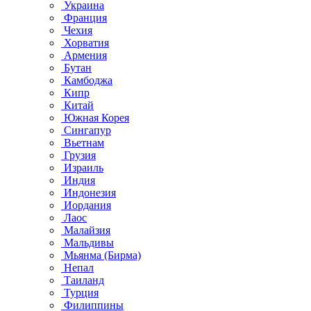
Украина
Франция
Чехия
Хорватия
Армения
Бутан
Камбоджа
Кипр
Китай
Южная Корея
Сингапур
Вьетнам
Грузия
Израиль
Индия
Индонезия
Иордания
Лаос
Малайзия
Мальдивы
Мьянма (Бирма)
Непал
Таиланд
Турция
Филиппины