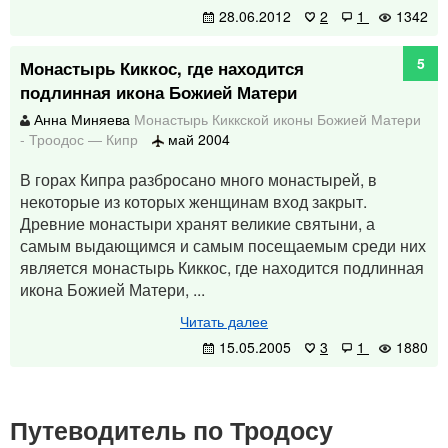
28.06.2012
2
1
1342
5
Монастырь Киккос, где находится
подлинная икона Божией Матери
Анна Миняева
Монастырь Киккской иконы Божией Матери
-
Троодос
—
Кипр
май 2004
В горах Кипра разбросано много монастырей, в
некоторые из которых женщинам вход закрыт.
Древние монастыри хранят великие святыни, а
самым выдающимся и самым посещаемым среди них
является монастырь Киккос, где находится подлинная
икона Божией Матери, ...
Читать далее
15.05.2005
3
1
1880
Путеводитель по Тродосу