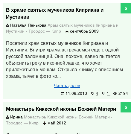
5
В храме святых мучеников Киприана и
Иустинии
Наталья Пенькова
Храм святых мучеников Киприана и
Иустинии
-
Троодос
—
Кипр
сентябрь 2009
Посетили храм святых мучеников Киприана и
Иустинии. Внутри храма встречаемся еще с одной
русской паломницей. Она, похоже, давно пытается
объяснить греку в иконной лавке, что хочет
приложиться к мощам. Открыла книжку с описанием
храма, тычет в фото ко...
Читать далее
11.06.2013
4
1
2194
5
Монастырь Киккской иконы Божией Матери
Ирина
Монастырь Киккской иконы Божией Матери
-
Троодос
—
Кипр
май 2012