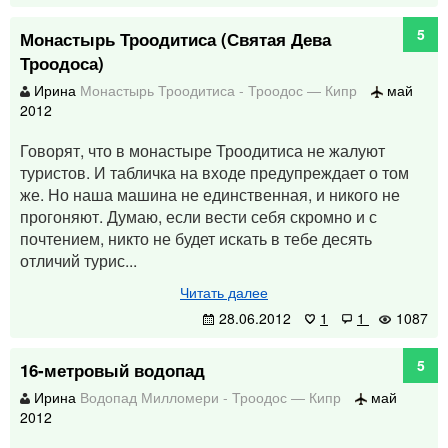
5
Монастырь Троодитиса (Святая Дева
Троодоса)
Ирина
Монастырь Троодитиса
-
Троодос
—
Кипр
май
2012
Говорят, что в монастыре Троодитиса не жалуют
туристов. И табличка на входе предупреждает о том
же. Но наша машина не единственная, и никого не
прогоняют. Думаю, если вести себя скромно и с
почтением, никто не будет искать в тебе десять
отличий турис...
Читать далее
28.06.2012
1
1
1087
5
16-метровый водопад
Ирина
Водопад Милломери
-
Троодос
—
Кипр
май
2012