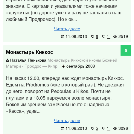
знакома. С картами и указателями тоже начинаем
«дружить» (по дороге уже ни разу не заехали в наш
любимый Продромос). Но к ок...
Читать далее
11.06.2013
6
1
2519
5
Монастырь Киккос
Наталья Пенькова
Монастырь Киккской иконы Божией
Матери
-
Троодос
—
Кипр
сентябрь 2009
На часах 12.00, впереди нас ждет монастырь Киккос.
Едем на Prodromos (уже в который раз!). Не доезжая
до него, поворот на Pedoulas и Kikos. Почти не
плутаем и в 13.05 паркуемся возле монастыря.
Боковым зрением замечаем нечто с надписью
«Касса», удив...
Читать далее
11.06.2013
5
1
3096