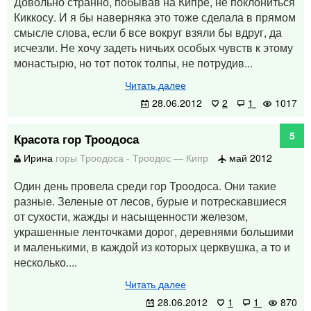
Довольно странно, побывав на Кипре, не поклониться
Киккосу. И я бы наверняка это тоже сделала в прямом
смысле слова, если б все вокруг взяли бы вдруг, да
исчезли. Не хочу задеть ничьих особых чувств к этому
монастырю, но тот поток толпы, не потрудив...
Читать далее
28.06.2012
2
1
1017
5
Красота гор Троодоса
Ирина
горы Троодоса
-
Троодос
—
Кипр
май 2012
Один день провела среди гор Троодоса. Они такие
разные. Зеленые от лесов, бурые и потрескавшиеся
от сухости, жажды и насыщенности железом,
украшенные ленточками дорог, деревнями большими
и маленькими, в каждой из которых церквушка, а то и
несколько....
Читать далее
28.06.2012
1
1
870