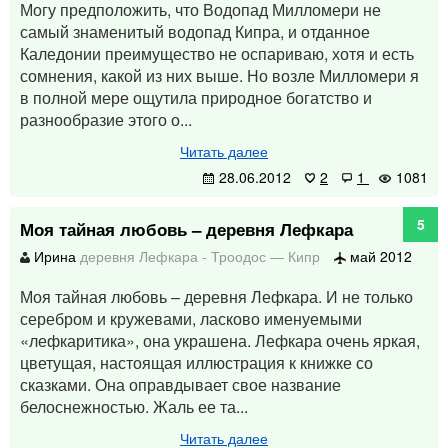
Могу предположить, что Водопад Милломери не
самый знаменитый водопад Кипра, и отданное
Каледонии преимущество не оспариваю, хотя и есть
сомнения, какой из них выше. Но возле Милломери я
в полной мере ощутила природное богатство и
разнообразие этого о...
Читать далее
28.06.2012
2
1
1081
5
Моя тайная любовь – деревня Лефкара
Ирина
деревня Лефкара
-
Троодос
—
Кипр
май 2012
Моя тайная любовь – деревня Лефкара. И не только
серебром и кружевами, ласково именуемыми
«лефкаритика», она украшена. Лефкара очень яркая,
цветущая, настоящая иллюстрация к книжке со
сказками. Она оправдывает свое название
белоснежностью. Жаль ее та...
Читать далее