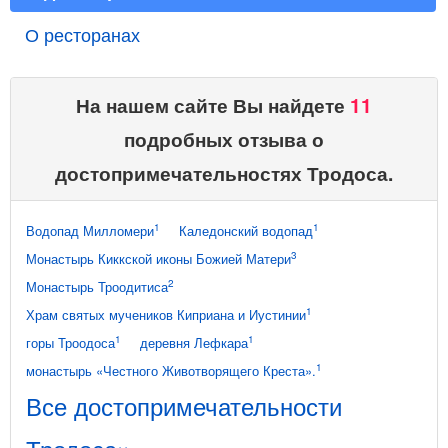
О ресторанах
На нашем сайте Вы найдете
11
подробных отзыва о
достопримечательностях Тродоса.
1
1
Водопад Милломери
Каледонский водопад
3
Монастырь Киккской иконы Божией Матери
2
Монастырь Троодитиса
1
Храм святых мучеников Киприана и Иустинии
1
1
горы Троодоса
деревня Лефкара
1
монастырь «Честного Животворящего Креста».
Все достопримечательности