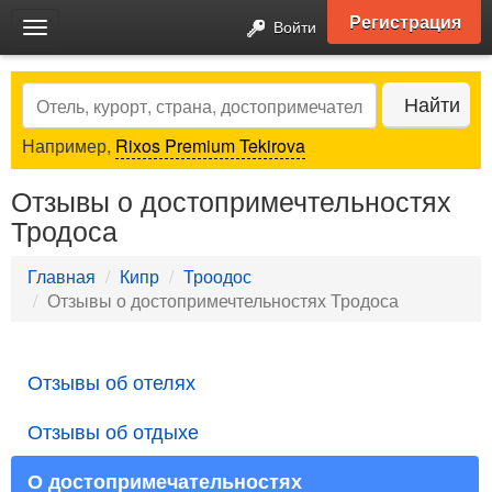
Регистрация
Войти
Toggle
navigation
Search
Найти
Например,
Rixos Premium Tekirova
Отзывы о достопримечтельностях
Тродоса
Главная
Кипр
Троодос
Отзывы о достопримечтельностях Тродоса
Отзывы об отелях
Отзывы об отдыхе
О достопримечательностях