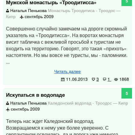
5
Мужской монастырь «Троодитисса»
Наталья Пенькова
Монастырь Троодитиса
-
Троодос
—
Кипр
сентябрь 2009
Совершенно случайно замечаем на дороге скромный
указатель на «Троодитисса». На воротах монастыря
висит табличка с вежливой просьбой к туристам не
входить на территорию. Говорят, это такая «прихоть»
настоятеля. Но мы вовсе не туристы, мы - паломники.
...
Читать далее
11.06.2013
3
1
1868
5
Искупаться в водопаде
Наталья Пенькова
Каледонский водопад
-
Троодос
—
Кипр
сентябрь 2009
Теперь нас ждет Каледонский водопад.
Возвращаемся к нему уже более уверенно. С
серпантином освоились, да и дорога уже немного