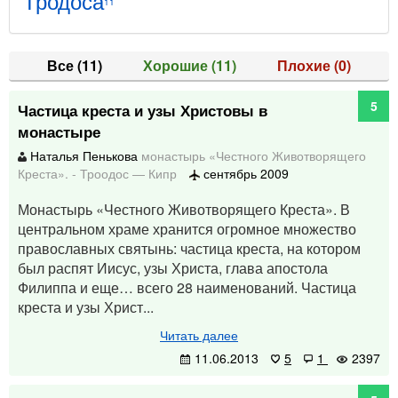
Тродоса
11
Все
(11)
Хорошие
(11)
Плохие
(0)
5
Частица креста и узы Христовы в
монастыре
Наталья Пенькова
монастырь «Честного Животворящего
Креста».
-
Троодос
—
Кипр
сентябрь 2009
Монастырь «Честного Животворящего Креста». В
центральном храме хранится огромное множество
православных святынь: частица креста, на котором
был распят Иисус, узы Христа, глава апостола
Филиппа и еще… всего 28 наименований. Частица
креста и узы Христ...
Читать далее
11.06.2013
5
1
2397