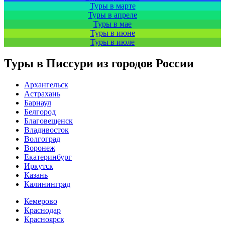
Туры в марте
Туры в апреле
Туры в мае
Туры в июне
Туры в июле
Туры в Писсури из городов России
Архангельск
Астрахань
Барнаул
Белгород
Благовещенск
Владивосток
Волгоград
Воронеж
Екатеринбург
Иркутск
Казань
Калининград
Кемерово
Краснодар
Красноярск