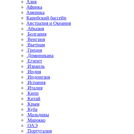
Азия
Африка
Америка
Карибский бассейн
Австралия и Океания
Абхазия
Болгария
Венгрия
Вьетнам
Греция
Доминикана
Египет
Израиль
Индия
Индонезия
Испания
Италия
Кипр
Китай
Крым
Куба
Мальдивы
Марокко
ОАЭ
Португалия