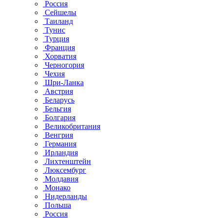
Россия
Сейшелы
Таиланд
Тунис
Турция
Франция
Хорватия
Черногория
Чехия
Шри-Ланка
Австрия
Беларусь
Бельгия
Болгария
Великобритания
Венгрия
Германия
Ирландия
Лихтенштейн
Люксембург
Молдавия
Монако
Нидерланды
Польша
Россия