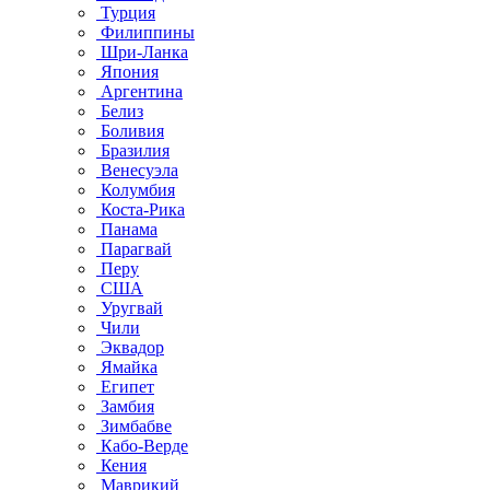
Турция
Филиппины
Шри-Ланка
Япония
Аргентина
Белиз
Боливия
Бразилия
Венесуэла
Колумбия
Коста-Рика
Панама
Парагвай
Перу
США
Уругвай
Чили
Эквадор
Ямайка
Египет
Замбия
Зимбабве
Кабо-Верде
Кения
Маврикий