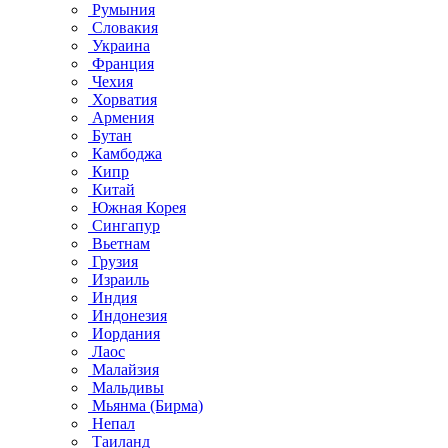
Румыния
Словакия
Украина
Франция
Чехия
Хорватия
Армения
Бутан
Камбоджа
Кипр
Китай
Южная Корея
Сингапур
Вьетнам
Грузия
Израиль
Индия
Индонезия
Иордания
Лаос
Малайзия
Мальдивы
Мьянма (Бирма)
Непал
Таиланд