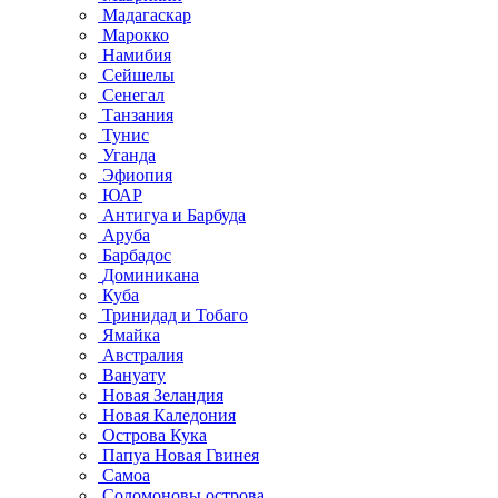
Мадагаскар
Марокко
Намибия
Сейшелы
Сенегал
Танзания
Тунис
Уганда
Эфиопия
ЮАР
Антигуа и Барбуда
Аруба
Барбадос
Доминикана
Куба
Тринидад и Тобаго
Ямайка
Австралия
Вануату
Новая Зеландия
Новая Каледония
Острова Кука
Папуа Новая Гвинея
Самоа
Соломоновы острова