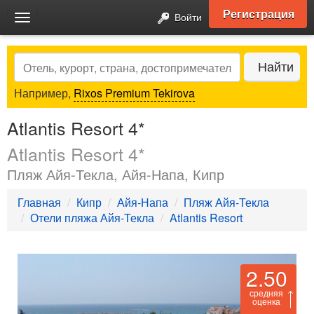
Регистрация
Войти
Toggle
navigation
Search
Найти
Например,
Rixos Premium Tekirova
Atlantis Resort 4*
Atlantis Resort 4*
Пляж Айя-Текла, Айя-Напа, Кипр
Главная
Кипр
Айя-Напа
Пляж Айя-Текла
Отели пляжа Айя-Текла
Atlantis Resort
2.50
средняя
оценка