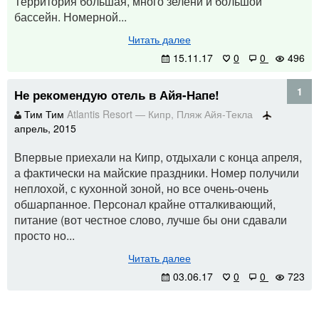
Территория большая, много зелени и большой
бассейн. Номерной...
Читать далее
15.11.17
0
0
496
1
Не рекомендую отель в Айя-Напе!
Тим Тим
Atlantis Resort
—
Кипр
,
Пляж Айя-Текла
апрель, 2015
Впервые приехали на Кипр, отдыхали с конца апреля,
а фактически на майские праздники. Номер получили
неплохой, с кухонной зоной, но все очень-очень
обшарпанное. Персонал крайне отталкивающий,
питание (вот честное слово, лучше бы они сдавали
просто но...
Читать далее
03.06.17
0
0
723